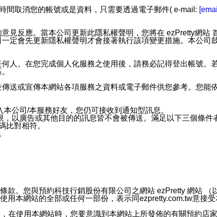
時間取消您的帳號或是資料，只需要透過電子郵件( e-mail:
[emai
應。當本公司更新此隱私權聲明，您將在 ezPretty網站 首頁
定會先更新隱私權聲明才會接著執行該項變更措施。本公司鼓勵您定
任何人。在您完成個人化服務之使用後，請務必記得登出帳號。
區。
並傳送或宣傳本網站各項服務之資料或電子郵件供您參考。您能
入本公司/本服務好友，您仍可接收到通知型訊息。
限，以廣告或其他目的的訊息皆不會被傳送。滿足以下三個條件
號碼比對相符。
息。
預約科技行銷股份有限公司之網站 ezPretty 網站 （以下皆稱 
官方帳號或認證官方帳號的通知型訊息。
網站的全部或任何一部份，表示同ezpretty.com.tw意
的資訊均無誤，在使用本網站時，您要意識到本網站上所發佈的有關預