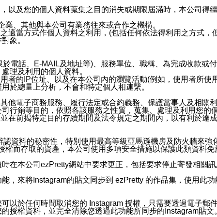
內，以及您的個人資料蒐集之目的消失或期限屆滿時，本公司得
係企業、其他與本公司有業務往來或合作之機構。
技之適當方式作個人資料之利用，(包括任何依法得利用之方式，
作對象。
限於電話、E-MAIL及地址等)、服務單位、職稱、為完成收款
、處理及利用的個人資料。
使用者的IP位址、以及在本公司內的瀏覽活動(例如，使用者所使
僅用於總量上分析，不會和特定個人相連繫。
及其他電子商務服務、履行法定或合約義務、保護當事人及相關
公司行銷等目的，依照各該服務之性質，蒐集、處理及利用您的
，並在前揭特定目的存續期間及法令規定之期間內，以有利於達成
。
您個人辨認資料的秘密性，特別使用最高等級亞馬遜機房及防火牆來
失及未經授權而存取的資產，本公司使用多項安全措施以保護此類資料
在本公司ezPretty網站中要求更正，包括要求停止寄發相關
步功能，來將Instagram的貼文同步到 ezPretty 的作品集，使
步功能，您可以於任何時間取消您的 Instagram 授權，只需要
授權資料，並完全清除您透過此功能所同步的Instagram貼文