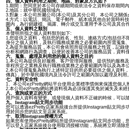
四、個人資料利用之期間、地區、對象及方式如下
1.期間：您同意於本公司存續期間或依法令之資料保存期間
2.地區：就中華民國領域內。
3.對象：本公司所屬公司(本公司)及其分公司、本公司之關
4.方式：以電話、簡訊、電子郵件、紙本或其他合於當時科
圍內，為行銷建檔、揭露、轉介或交互運用予本公司及其合
五、個人資料之類別
本聲明所指之個人資料類別如下:
1.您提供之資料，包括您的姓名、性別、連絡方式(包括但不
身分之個人資料，及執行職務或業務之必要範圍內所需蒐集
2.為提升服務品質，本公司會依照所提供服務之性質，記錄
分析和網路行為調查，以便於改善本公司的服務品質，資料
六、蒐集、處理及利用您的個人資料之目的
1.本公司為提供良好服務、客戶管理與服務、提供預約服務
章程所定之業務及執行職務或業務之必要範圍內等以及為本
2.本公司僅蒐集為執行上述特定目的所必要提供之個人資料
傳真)，於中華民國境內及法令許可之範圍內加以處理及利用
七、資料安全性
1、本公司ezPretty網站平台使用企業標準慣例來保護
2.本公司ezPretty網站將資料視為必須保護其免於滅
八、查詢或更正的方式
用戶個人資料有變更、或發現個人資料不正確的時候，可以隨時
九、Instagram貼文同步功能
您可以透過ezPretty店家系統後台所提供Instagram貼文同
用於同步您的貼文至店家系統。
十、取消Instagram授權方式
如果您有使用ezPretty網站所提供Instagram貼文同
可以登入店家系統後台使用取消授權功能，系統將立即清除您的