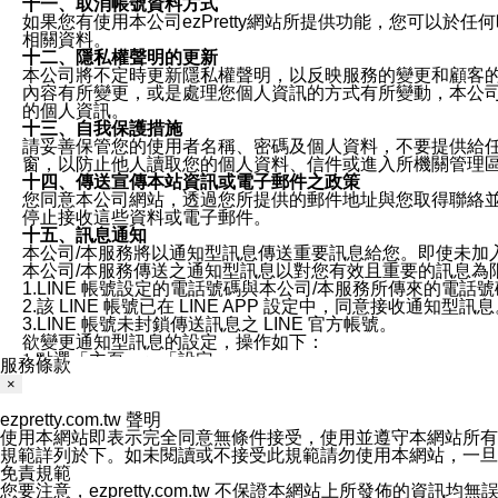
十一、取消帳號資料方式
如果您有使用本公司ezPretty網站所提供功能，您可以於任何
相關資料。
十二、隱私權聲明的更新
本公司將不定時更新隱私權聲明，以反映服務的變更和顧客的意見反
內容有所變更，或是處理您個人資訊的方式有所變動，本公司一
的個人資訊。
十三、自我保護措施
請妥善保管您的使用者名稱、密碼及個人資料，不要提供給
窗，以防止他人讀取您的個人資料、信件或進入所機關管理
十四、傳送宣傳本站資訊或電子郵件之政策
您同意本公司網站，透過您所提供的郵件地址與您取得聯絡
停止接收這些資料或電子郵件。
十五、訊息通知
本公司/本服務將以通知型訊息傳送重要訊息給您。即使未加
本公司/本服務傳送之通知型訊息以對您有效且重要的訊息為
1.LINE 帳號設定的電話號碼與本公司/本服務所傳來的電話
2.該 LINE 帳號已在 LINE APP 設定中，同意接收通知型訊
3.LINE 帳號未封鎖傳送訊息之 LINE 官方帳號。
欲變更通知型訊息的設定，操作如下：
1.點選「主頁」＞「設定」
服務條款
2.點選「隱私設定」
×
3.點選「提供使用資料」
4.點選「LINE通知型訊息」
ezpretty.com.tw 聲明
5.開關「接收LINE通知型訊息」
使用本網站即表示完全同意無條件接受，使用並遵守本網站所有條款。您與
❗️關閉「接收通知型訊息」後，將不會接收到來自任何企業
規範詳列於下。如未閱讀或不接受此規範請勿使用本網站，一旦使用本
免責規範
您要注意，ezpretty.com.tw 不保證本網站上所發佈