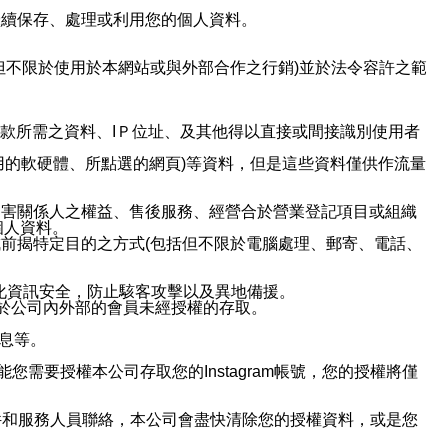
繼續保存、處理或利用您的個人資料。
但不限於使用於本網站或與外部合作之行銷)並於法令容許之範
或付款所需之資料、IＰ位址、及其他得以直接或間接識別使用者
用的軟硬體、所點選的網頁)等資料，但是這些資料僅供作流量
利害關係人之權益、售後服務、經營合於營業登記項目或組織
個人資料。
前揭特定目的之方式(包括但不限於電腦處理、郵寄、電話、
強化資訊安全，防止駭客攻擊以及異地備援。
免於公司內外部的會員未經授權的存取。
訊息等。
用此功能您需要授權本公司存取您的Instagram帳號，您的授權將僅
透過電子郵件和服務人員聯絡，本公司會盡快清除您的授權資料，或是您
。