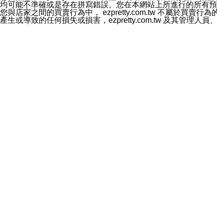
均可能不準確或是存在拼寫錯誤。您在本網站上所進行的所有預訂服務均是與
您與店家之間的買賣行為中， ezpretty.com.tw 不
產生或導致的任何損失或損害，ezpretty.com.tw 及其管理
得將本網站內所列出的任何服務視為 ezpretty.com.tw 推
網站使用者的守法義務及承諾
本條款構成您與 ezPretty 間之有效契約。 本條款中如
年齡和責任
你向 ezpretty.com.tw您確認您已經達到使用本網站
網站時所產生的交易責任。
網站連結
本網站可能包含有通往ezpretty.com.tw以外的其他方所運營
入通往此類網站的超連結，並非暗示我們贊同此類網站上的材料
智慧財產權聲明
本網站上的所有資訊、內容、圖片、文字、聲音、圖像22、按
ezpretty.com.tw或其許可人（視情況而定）保留有
改、拷貝、傳播、發送、顯示、執行、複製、發佈、模仿、轉發
法或其他智慧財產權或 ezpretty.com.tw、其許可人
賠償
您同意因您使用本網站，而導致 ezpretty.com.tw、
您承擔賠償並保證 ezpretty.com.tw、其分公司、所屬機
免責聲明
您對本網站的所有使用均由您自擔風險。 因下載使用、參考或
己承擔全部責任。您同意 ezpretty.com.tw 及向ezpr
全部的索賠權利，無論是基於合約、侵權行為或其他依據。 ezpr
那些可損害或影響本網站管理、安全性、公正性和完整性，或是損害或
漏、中斷、刪除、缺陷、延遲或任何事件或事故，ezpretty.
其中包括但不僅限於有關本網站上服務、資訊及（或）聲明的保證或承
時間內對任一條款或多條條款的強制實施，不得將此視為放棄這