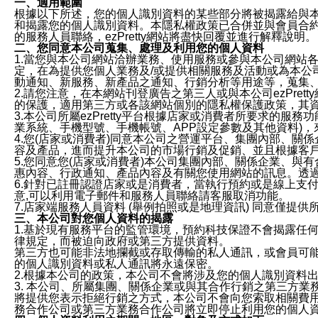
一、適用範圍
根據以下所述，您的個人識別資料的某些部分將被揭露給與
和揭露您的個人識別資料。本隱私權政策已合併並與會員合約的
的服務人員聯絡，ezPretty網站將盡快回覆並進行解釋說明。
二、您同意本公司蒐集、處理及利用您的個人資料
1.當您與本公司網站洽辦業務、使用服務或參與本公司網站
定，在為提供您個人業務及/或提供相關服務及活動或為本
動通知、新服務、新產品之通知、行銷分析等用途等，蒐集
2.請您注意，在本網站刊登廣告之第三人或與本公司ezPr
的保護，適用第三方或各該網站個別的隱私權保護政策，其
3.本公司所屬ezPretty平台根據店家或消費者所要求的
業系統、手機型號、手機帳號、APP設定參數及其他資料)
4.您(店家或消費者)同意本公司之營運平台、集團內部、
容及產品，進而提升本公司的市場行銷及促銷、並且根據客
5.您同意您(店家或消費者)本公司集團內部、關係企業、
惠內容、行政通知、產品內容及有關您使用網站的訊息。透過
6.針對已註冊認證店家或是消費者，當執行預約或是線上支付
意,可以利用電子郵件和服務人員聯絡請客服取消功能。
7.店家端服務人員資料 (舉例拍照或是地理資訊) 同意僅提
三、本公司對您個人資料的揭露
1.基於現有服務平台的監管環境，預約科技保證不會揭露任
律規定，而被迫向政府或第三方提供資料。
第三方也可能非法地攔截或存取傳輸的私人通訊，或會員可
的個人識別資料或私人通訊將永遠保密。
2.根據本公司的政策，本公司不會將涉及您的個人識別資料
3. 本公司、所屬集團、關係企業或與其合作行銷之第三方
將提供您表示拒絕行銷之方式，本公司不會向您索取相關費
務合作公司或第三方業務合作公司將立即停止利用您的個人