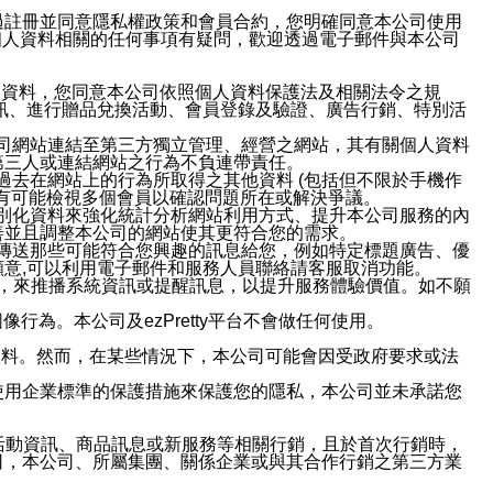
過註冊並同意隱私權政策和會員合約，您明確同意本公司使用
與個人資料相關的任何事項有疑問，歡迎透過電子郵件與本公司
人資料，您同意本公司依照個人資料保護法及相關法令之規
訊、進行贈品兌換活動、會員登錄及驗證、廣告行銷、特別活
本公司網站連結至第三方獨立管理、經營之網站，其有關個人資料
第三人或連結網站之行為不負連帶責任。
或過去在網站上的行為所取得之其他資料 (包括但不限於手機作
也有可能檢視多個會員以確認問題所在或解決爭議。
識別化資料來強化統計分析網站利用方式、提升本公司服務的內
善並且調整本公司的網站使其更符合您的需求。
並傳送那些可能符合您興趣的訊息給您，例如特定標題廣告、優
意,可以利用電子郵件和服務人員聯絡請客服取消功能。
帳號，來推播系統資訊或提醒訊息，以提升服務體驗價值。如不願
行為。本公司及ezPretty平台不會做任何使用。
資料。然而，在某些情況下，本公司可能會因受政府要求或法
使用企業標準的保護措施來保護您的隱私，本公司並未承諾您
活動資訊、商品訊息或新服務等相關行銷，且於首次行銷時，
司，本公司、所屬集團、關係企業或與其合作行銷之第三方業