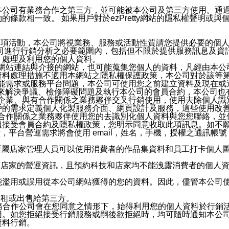
本公司有業務合作之第三方，並可能被本公司及第三方使用。通
條款相一致。 如果用戶對於ezPretty網站的隱私權聲明或
各項活動，本公司將視業務、服務或活動性質請您提供必要的個
公司進行行銷分析之必要範圍內，包括但不限於提供服務訊息及資
、處理及利用您的個人資料。
etty網站連結與介接的網站，也可能蒐集您個人的資料，凡經由
資料處理措施不適用本網站之隱私權保護政策，本公司對於該等
服務功能需求或服務平台問題，本公司可使用您之前建立資料及現在
，來解決爭議、檢修障礙問題及執行本公司的會員合約，本公司
關係企業、與有合作關係之業務夥伴交叉行銷使用，使用去除個人
戶的需求定義個人化製服務介面、網頁設計及服務，這些使用改
與有合作關係之業務夥伴使用您的去識別化個人資料與您您聯絡，
接受會員合約及隱私權政策，您明示同意收取此項訊息。如不願
，平台營運需求將會使用 email，姓名，手機，授權之通訊
供所屬店家管理人員可以使用消費者的作品集資料和員工打卡個人圖像
何店家的營運資訊，且預約科技和店家均不能洩露消費者的個人
能濫用或誤用從本公司網站獲得的您的資料。因此，儘管本公司
出租或出售給第三方。
業務合作公司會在您同意之情形下，始得利用您的個人資料於行銷
用。如您拒絕接受行銷服務或嗣後欲拒絕時，均可隨時通知本公
資料行銷。