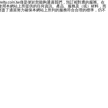
etty.com.tw僅是便於您能夠通過我們，預訂相對應的服務。在
對於因為使用本網站上所提供的任何資訊、產品、服務及（或）材料，而
m.tw 已經盡了適當努力確保本網站上所列的服務符合合理的標準，仍不
ezpretty.com.tw 將對此不承擔任何責任。
均應依誠實信用、平等互惠原則，共商解決之道。
力的法律責任。您理解使用本網站時及他人使用您的登錄資訊使用本
ty.com.tw 控制，我們對其內容不承擔任何責任。在本網站上加
約中所包含的著作權法、商標法及其他智慧財產權法的保護。
網站上所獲取的任何資訊、素材、軟體、產品或服務，您不得對其更
不應被解釋為任何暗示或其他任何許可，或任何著作權法、商標
違反此規定，我們將追究其法律責任。
任何損失、責任及協力廠商的任何索賠或要求（包括律師費），將由
站而獲取到的資訊，而導致您遭受的任何風險或損失，將由您自
用本網站而造成的任何損失負責，同時，您會在此放棄有關此損失的所有及
伺服器不會發生缺陷，其中包括但不僅限於病毒或其他有害元素。對於
w 控制範圍的任何病毒感染、BUG、篡改、技術故障、錯誤、遺
有明示、暗示或法定及其他聲明、保證和條款均予以最大限度的排除，
定目的等。 ezpretty.com.tw 不能持續或在某階段
方便目的，其不應影響這些條款的範圍或意義，或是產生其他的