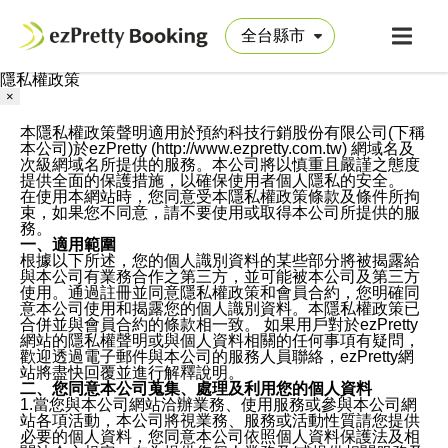
隱私權政策
×
本隱私權政策聲明適用於預約科技行銷股份有限公司(下稱
本公司)於ezPretty (http://www.ezpretty.com.tw) 網域名及
次級網域名所提供的服務。本公司將以慎重且嚴謹之態度
提供全面的保護措施，以確保使用者個人隱私的安全。
在使用本網站時，您同意受本隱私權政策條款及條件所拘
束，如果您不同意，請不要使用或取得本公司所提供的服
務。
一、適用範圍
根據以下所述，您的個人識別資料的某些部分將被揭露給
與本公司有業務合作之第三方，並可能被本公司及第三方
使用。通過註冊並同意隱私權政策和會員合約，您明確同
意本公司使用和揭露您的個人識別資料。本隱私權政策已
合併並與會員合約的條款相一致。 如果用戶對於ezPretty
網站的隱私權聲明或與個人資料相關的任何事項有疑問，
歡迎透過電子郵件與本公司的服務人員聯絡，ezPretty網
站將盡快回覆並進行解釋說明。
二、您同意本公司蒐集、處理及利用您的個人資料
1.當您與本公司網站洽辦業務、使用服務或參與本公司網
站各項活動，本公司將視業務、服務或活動性質請您提供
必要的個人資料，您同意本公司依照個人資料保護法及相