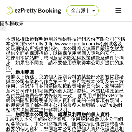
隱私權政策
×
本隱私權政策聲明適用於預約科技行銷股份有限公司(下稱
本公司)於ezPretty (http://www.ezpretty.com.tw) 網域名及
次級網域名所提供的服務。本公司將以慎重且嚴謹之態度
提供全面的保護措施，以確保使用者個人隱私的安全。
在使用本網站時，您同意受本隱私權政策條款及條件所拘
束，如果您不同意，請不要使用或取得本公司所提供的服
務。
一、適用範圍
根據以下所述，您的個人識別資料的某些部分將被揭露給
與本公司有業務合作之第三方，並可能被本公司及第三方
使用。通過註冊並同意隱私權政策和會員合約，您明確同
意本公司使用和揭露您的個人識別資料。本隱私權政策已
合併並與會員合約的條款相一致。 如果用戶對於ezPretty
網站的隱私權聲明或與個人資料相關的任何事項有疑問，
歡迎透過電子郵件與本公司的服務人員聯絡，ezPretty網
站將盡快回覆並進行解釋說明。
二、您同意本公司蒐集、處理及利用您的個人資料
1.當您與本公司網站洽辦業務、使用服務或參與本公司網
站各項活動，本公司將視業務、服務或活動性質請您提供
必要的個人資料，您同意本公司依照個人資料保護法及相