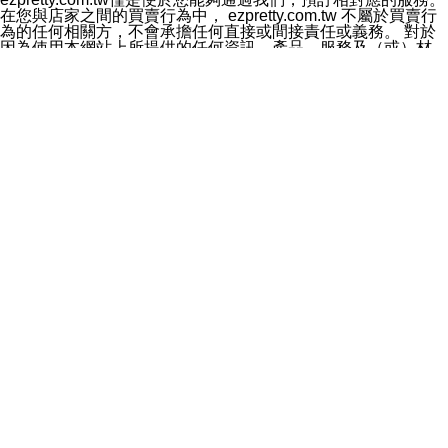
料於行銷活動資訊、商品訊息或新服務等相關行銷，且於
在您與店家之間的買賣行為中， ezpretty.com.tw 不屬於買賣行
首次行銷時，將提供您表示拒絕行銷之方式，本公司不會
為的任何相關方，不會承擔任何直接或間接責任或義務。 對於
向您索取相關費用。如您拒絕接受行銷服務或嗣後欲拒絕
因為使用本網站上所提供的任何資訊、產品、服務及（或）材
時，均可隨時通知本公司，本公司、所屬集團、關係企業
料，而產生或導致的任何損失或損害，ezpretty.com.tw 及其管
或與其合作行銷之第三方業務合作公司或第三方業務合作
理人員、員工或代表人均對此不承擔任何責任。 儘管
公司將立即停止利用您的個人資料行銷。
ezpretty.com.tw 已經盡了適當努力確保本網站上所列的服務符
四、個人資料利用之期間、地區、對象及方式如下
合合理的標準，仍不得將本網站內所列出的任何服務視為
1.期間：您同意於本公司存續期間或依法令之資料保存期
ezpretty.com.tw 推薦的服務，或是認為其代表該服務將會適用
間內，以及您的個人資料蒐集之目的消失或期限屆滿時，
於該用戶。如果該服務不適用於您，ezpretty.com.tw 將對此不
本公司得繼續保存、處理或利用您的個人資料。
承擔任何責任。
2.地區：就中華民國領域內。
網站使用者的守法義務及承諾
3.對象：本公司所屬公司(本公司)及其分公司、本公司之關
本條款構成您與 ezPretty 間之有效契約。 本條款中如有一部無
係企業、其他與本公司有業務往來或合作之機構。
效時，不影響其他條款之效力。 本條款如有未盡之處，雙方均
4.方式：以電話、簡訊、電子郵件、紙本或其他合於當時
應依誠實信用、平等互惠原則，共商解決之道。
科技之適當方式作個人資料之利用，(包括任何依法得利用
年齡和責任
之方式，但不限於使用於本網站或與外部合作之行銷)並於
你向 ezpretty.com.tw您確認您已經達到使用本網站的合法年
法令容許之範圍內，為行銷建檔、揭露、轉介或交互運用
齡。可以針對您在使用本網站時產生的任何責任，形成有約束力
予本公司及其合作對象。
的法律責任。您理解使用本網站時及他人使用您的登錄資訊使用
五、個人資料之類別
本網站時所產生的交易責任。
本聲明所指之個人資料類別如下:
網站連結
1.您提供之資料，包括您的姓名、性別、連絡方式(包括但
本網站可能包含有通往ezpretty.com.tw以外的其他方所運營網站
不限於電話、E-MAIL及地址等)、服務單位、職稱、為完
的超連結。此類超連結僅提供用於參考。此類網站不是由
成收款或付款所需之資料、IＰ位址、及其他得以直接或間
ezpretty.com.tw 控制，我們對其內容不承擔任何責任。在本網
接識別使用者身分之個人資料，及執行職務或業務之必要
站上加入通往此類網站的超連結，並非暗示我們贊同此類網站上
範圍內所需蒐集、處理及利用的個人資料。
的材料或是與其經營人之間存在任何聯繫。
2.為提升服務品質，本公司會依照所提供服務之性質，記
智慧財產權聲明
錄使用者的IP位址、以及在本公司內的瀏覽活動(例如，使
本網站上的所有資訊、內容、圖片、文字、聲音、圖像22、按
用者所使用的軟硬體、所點選的網頁)等資料，但是這些資
鈕、商標、服務標章及商品名稱均受中華民國國家法律及國際條