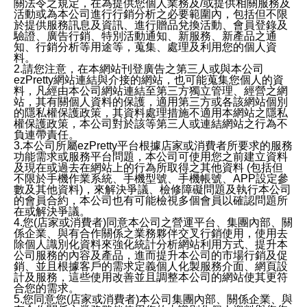
關法令之規定，在為提供您個人業務及/或提供相關服務及
活動或為本公司進行行銷分析之必要範圍內，包括但不限
於提供服務訊息及資訊、進行贈品兌換活動、會員登錄及
驗證、廣告行銷、特別活動通知、新服務、新產品之通
知、行銷分析等用途等，蒐集、處理及利用您的個人資
料。
2.請您注意，在本網站刊登廣告之第三人或與本公司
ezPretty網站連結與介接的網站，也可能蒐集您個人的資
料，凡經由本公司網站連結至第三方獨立管理、經營之網
站，其有關個人資料的保護，適用第三方或各該網站個別
的隱私權保護政策，其資料處理措施不適用本網站之隱私
權保護政策，本公司對於該等第三人或連結網站之行為不
負連帶責任。
3.本公司所屬ezPretty平台根據店家或消費者所要求的服務
功能需求或服務平台問題，本公司可使用您之前建立資料
及現在或過去在網站上的行為所取得之其他資料 (包括但
不限於手機作業系統、手機型號、手機帳號、APP設定參
數及其他資料)，來解決爭議、檢修障礙問題及執行本公司
的會員合約，本公司也有可能檢視多個會員以確認問題所
在或解決爭議。
4.您(店家或消費者)同意本公司之營運平台、集團內部、關
係企業、與有合作關係之業務夥伴交叉行銷使用，使用去
除個人識別化資料來強化統計分析網站利用方式、提升本
公司服務的內容及產品，進而提升本公司的市場行銷及促
銷、並且根據客戶的需求定義個人化製服務介面、網頁設
計及服務，這些使用改善並且調整本公司的網站使其更符
合您的需求。
5.您同意您(店家或消費者)本公司集團內部、關係企業、與