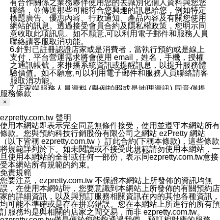
有合作關係之業務夥伴使用您的去識別化個人資料與您您
聯絡，並傳送那些可能符合您興趣的訊息給您，例如特定
標題廣告、優惠內容、行政通知、產品內容及有關您使用
網站的訊息。透過接受會員合約及隱私權政策，您明示同
意收取此項訊息。如不願意,可以利用電子郵件和服務人員
聯絡請客服取消功能。
6.針對已註冊認證店家或是消費者，當執行預約或是線上
支付，平台營運需求將會使用 email，姓名，手機，授權
之通訊帳號，來推播系統資訊或提醒訊息，以提升服務體
驗價值。如不願意,可以利用電子郵件和服務人員聯絡請客
服取消功能。
7.店家端服務人員資料 (舉例拍照或是地理資訊) 同意僅提
服務條款
供所屬店家管理人員可以使用消費者的作品集資料和員工
×
打卡個人圖像行為。本公司及ezPretty平台不會做任何使
用。
ezpretty.com.tw 聲明
三、本公司對您個人資料的揭露
使用本網站即表示完全同意無條件接受，使用並遵守本網站所有
1.基於現有服務平台的監管環境，預約科技保證不會揭露
條款。您與預約科技行銷股份有限公司之網站 ezPretty 網站
任何店家的營運資訊，且預約科技和店家均不能洩露消費
（以下皆稱 ezpretty.com.tw ）訂此合約(下稱本條款)，這些條款
者的個人資料。然而，在某些情況下，本公司可能會因受
將規範詳列於下。如未閱讀或不接受此規範請勿使用本網站，一
政府要求或法律規定，而被迫向政府或第三方提供資料。
旦使用本網站的全部或任何一部份，表示同ezpretty.com.tw意接
第三方也可能非法地攔截或存取傳輸的私人通訊，或會員
受本網站所有規範的約束。
可能濫用或誤用從本公司網站獲得的您的資料。因此，儘
免責規範
管本公司使用企業標準的保護措施來保護您的隱私，本公
您要注意，ezpretty.com.tw 不保證本網站上所發佈的資訊均無
司並未承諾您的個人識別資料或私人通訊將永遠保密。
誤，在使用本網站時，您要意識到本網站上所發佈的有關預約店
2.根據本公司的政策，本公司不會將涉及您的個人識別資
家的詳細資訊，以及與預訂服務相關資訊在內的其他各種資訊，
料出租或出售給第三方。
均可能不準確或是存在拼寫錯誤。您在本網站上所進行的所有預
3. 本公司、所屬集團、關係企業或與其合作行銷之第三方
訂服務均是與相關的店家之間交易，而非 ezpretty.com.tw。
業務合作公司會在您同意之情形下，始得利用您的個人資
ezpretty.com.tw僅是便於您能夠通過我們，預訂相對應的服務。