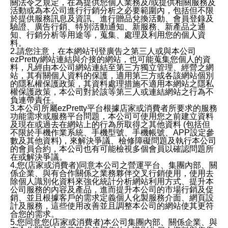
關法令之規定，在為提供您個人業務及/或提供相關服務及
活動或為本公司進行行銷分析之必要範圍內，包括但不限
於提供服務訊息及資訊、進行贈品兌換活動、會員登錄及
驗證、廣告行銷、特別活動通知、新服務、新產品之通
知、行銷分析等用途等，蒐集、處理及利用您的個人資
料。
2.請您注意，在本網站刊登廣告之第三人或與本公司
ezPretty網站連結與介接的網站，也可能蒐集您個人的資
料，凡經由本公司網站連結至第三方獨立管理、經營之網
站，其有關個人資料的保護，適用第三方或各該網站個別
的隱私權保護政策，其資料處理措施不適用本網站之隱私
權保護政策，本公司對於該等第三人或連結網站之行為不
負連帶責任。
3.本公司所屬ezPretty平台根據店家或消費者所要求的服務
功能需求或服務平台問題，本公司可使用您之前建立資料
及現在或過去在網站上的行為所取得之其他資料 (包括但
不限於手機作業系統、手機型號、手機帳號、APP設定參
數及其他資料)，來解決爭議、檢修障礙問題及執行本公司
的會員合約，本公司也有可能檢視多個會員以確認問題所
在或解決爭議。
4.您(店家或消費者)同意本公司之營運平台、集團內部、關
係企業、與有合作關係之業務夥伴交叉行銷使用，使用去
除個人識別化資料來強化統計分析網站利用方式、提升本
公司服務的內容及產品，進而提升本公司的市場行銷及促
銷、並且根據客戶的需求定義個人化製服務介面、網頁設
計及服務，這些使用改善並且調整本公司的網站使其更符
合您的需求。
5.您同意您(店家或消費者)本公司集團內部、關係企業、與