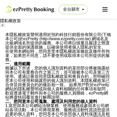
隱私權政策
×
本隱私權政策聲明適用於預約科技行銷股份有限公司(下稱
本公司)於ezPretty (http://www.ezpretty.com.tw) 網域名及
次級網域名所提供的服務。本公司將以慎重且嚴謹之態度
提供全面的保護措施，以確保使用者個人隱私的安全。
在使用本網站時，您同意受本隱私權政策條款及條件所拘
束，如果您不同意，請不要使用或取得本公司所提供的服
務。
一、適用範圍
根據以下所述，您的個人識別資料的某些部分將被揭露給
與本公司有業務合作之第三方，並可能被本公司及第三方
使用。通過註冊並同意隱私權政策和會員合約，您明確同
意本公司使用和揭露您的個人識別資料。本隱私權政策已
合併並與會員合約的條款相一致。 如果用戶對於ezPretty
網站的隱私權聲明或與個人資料相關的任何事項有疑問，
歡迎透過電子郵件與本公司的服務人員聯絡，ezPretty網
站將盡快回覆並進行解釋說明。
二、您同意本公司蒐集、處理及利用您的個人資料
1.當您與本公司網站洽辦業務、使用服務或參與本公司網
站各項活動，本公司將視業務、服務或活動性質請您提供
必要的個人資料，您同意本公司依照個人資料保護法及相