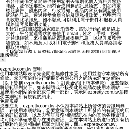
有合作關係之業務夥伴使用您的去識別化個人資料與您您
聯絡，並傳送那些可能符合您興趣的訊息給您，例如特定
標題廣告、優惠內容、行政通知、產品內容及有關您使用
網站的訊息。透過接受會員合約及隱私權政策，您明示同
意收取此項訊息。如不願意,可以利用電子郵件和服務人員
聯絡請客服取消功能。
6.針對已註冊認證店家或是消費者，當執行預約或是線上
支付，平台營運需求將會使用 email，姓名，手機，授權
之通訊帳號，來推播系統資訊或提醒訊息，以提升服務體
驗價值。如不願意,可以利用電子郵件和服務人員聯絡請客
服取消功能。
7.店家端服務人員資料 (舉例拍照或是地理資訊) 同意僅提
服務條款
供所屬店家管理人員可以使用消費者的作品集資料和員工
×
打卡個人圖像行為。本公司及ezPretty平台不會做任何使
用。
ezpretty.com.tw 聲明
三、本公司對您個人資料的揭露
使用本網站即表示完全同意無條件接受，使用並遵守本網站所有
1.基於現有服務平台的監管環境，預約科技保證不會揭露
條款。您與預約科技行銷股份有限公司之網站 ezPretty 網站
任何店家的營運資訊，且預約科技和店家均不能洩露消費
（以下皆稱 ezpretty.com.tw ）訂此合約(下稱本條款)，這些條款
者的個人資料。然而，在某些情況下，本公司可能會因受
將規範詳列於下。如未閱讀或不接受此規範請勿使用本網站，一
政府要求或法律規定，而被迫向政府或第三方提供資料。
旦使用本網站的全部或任何一部份，表示同ezpretty.com.tw意接
第三方也可能非法地攔截或存取傳輸的私人通訊，或會員
受本網站所有規範的約束。
可能濫用或誤用從本公司網站獲得的您的資料。因此，儘
免責規範
管本公司使用企業標準的保護措施來保護您的隱私，本公
您要注意，ezpretty.com.tw 不保證本網站上所發佈的資訊均無
司並未承諾您的個人識別資料或私人通訊將永遠保密。
誤，在使用本網站時，您要意識到本網站上所發佈的有關預約店
2.根據本公司的政策，本公司不會將涉及您的個人識別資
家的詳細資訊，以及與預訂服務相關資訊在內的其他各種資訊，
料出租或出售給第三方。
均可能不準確或是存在拼寫錯誤。您在本網站上所進行的所有預
3. 本公司、所屬集團、關係企業或與其合作行銷之第三方
訂服務均是與相關的店家之間交易，而非 ezpretty.com.tw。
業務合作公司會在您同意之情形下，始得利用您的個人資
ezpretty.com.tw僅是便於您能夠通過我們，預訂相對應的服務。