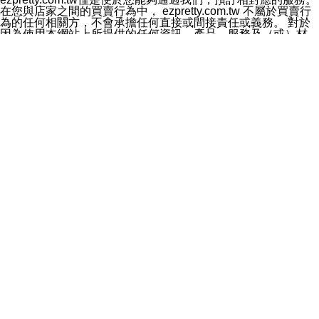
料於行銷活動資訊、商品訊息或新服務等相關行銷，且於
在您與店家之間的買賣行為中， ezpretty.com.tw 不屬於買賣行
首次行銷時，將提供您表示拒絕行銷之方式，本公司不會
為的任何相關方，不會承擔任何直接或間接責任或義務。 對於
向您索取相關費用。如您拒絕接受行銷服務或嗣後欲拒絕
因為使用本網站上所提供的任何資訊、產品、服務及（或）材
時，均可隨時通知本公司，本公司、所屬集團、關係企業
料，而產生或導致的任何損失或損害，ezpretty.com.tw 及其管
或與其合作行銷之第三方業務合作公司或第三方業務合作
理人員、員工或代表人均對此不承擔任何責任。 儘管
公司將立即停止利用您的個人資料行銷。
ezpretty.com.tw 已經盡了適當努力確保本網站上所列的服務符
四、個人資料利用之期間、地區、對象及方式如下
合合理的標準，仍不得將本網站內所列出的任何服務視為
1.期間：您同意於本公司存續期間或依法令之資料保存期
ezpretty.com.tw 推薦的服務，或是認為其代表該服務將會適用
間內，以及您的個人資料蒐集之目的消失或期限屆滿時，
於該用戶。如果該服務不適用於您，ezpretty.com.tw 將對此不
本公司得繼續保存、處理或利用您的個人資料。
承擔任何責任。
2.地區：就中華民國領域內。
網站使用者的守法義務及承諾
3.對象：本公司所屬公司(本公司)及其分公司、本公司之關
本條款構成您與 ezPretty 間之有效契約。 本條款中如有一部無
係企業、其他與本公司有業務往來或合作之機構。
效時，不影響其他條款之效力。 本條款如有未盡之處，雙方均
4.方式：以電話、簡訊、電子郵件、紙本或其他合於當時
應依誠實信用、平等互惠原則，共商解決之道。
科技之適當方式作個人資料之利用，(包括任何依法得利用
年齡和責任
之方式，但不限於使用於本網站或與外部合作之行銷)並於
你向 ezpretty.com.tw您確認您已經達到使用本網站的合法年
法令容許之範圍內，為行銷建檔、揭露、轉介或交互運用
齡。可以針對您在使用本網站時產生的任何責任，形成有約束力
予本公司及其合作對象。
的法律責任。您理解使用本網站時及他人使用您的登錄資訊使用
五、個人資料之類別
本網站時所產生的交易責任。
本聲明所指之個人資料類別如下:
網站連結
1.您提供之資料，包括您的姓名、性別、連絡方式(包括但
本網站可能包含有通往ezpretty.com.tw以外的其他方所運營網站
不限於電話、E-MAIL及地址等)、服務單位、職稱、為完
的超連結。此類超連結僅提供用於參考。此類網站不是由
成收款或付款所需之資料、IＰ位址、及其他得以直接或間
ezpretty.com.tw 控制，我們對其內容不承擔任何責任。在本網
接識別使用者身分之個人資料，及執行職務或業務之必要
站上加入通往此類網站的超連結，並非暗示我們贊同此類網站上
範圍內所需蒐集、處理及利用的個人資料。
的材料或是與其經營人之間存在任何聯繫。
2.為提升服務品質，本公司會依照所提供服務之性質，記
智慧財產權聲明
錄使用者的IP位址、以及在本公司內的瀏覽活動(例如，使
本網站上的所有資訊、內容、圖片、文字、聲音、圖像22、按
用者所使用的軟硬體、所點選的網頁)等資料，但是這些資
鈕、商標、服務標章及商品名稱均受中華民國國家法律及國際條