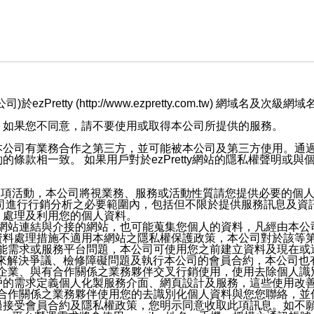
retty (http://www.ezpretty.com.tw) 網
，如果您不同意，請不要使用或取得本公司所提供的服務。
本公司有業務合作之第三方，並可能被本公司及第三方使用。通
條款相一致。 如果用戶對於ezPretty網站的隱私權聲明或
各項活動，本公司將視業務、服務或活動性質請您提供必要的個
公司進行行銷分析之必要範圍內，包括但不限於提供服務訊息及資
、處理及利用您的個人資料。
etty網站連結與介接的網站，也可能蒐集您個人的資料，凡經由
資料處理措施不適用本網站之隱私權保護政策，本公司對於該等
服務功能需求或服務平台問題，本公司可使用您之前建立資料及現在
，來解決爭議、檢修障礙問題及執行本公司的會員合約，本公司
關係企業、與有合作關係之業務夥伴交叉行銷使用，使用去除個人
戶的需求定義個人化製服務介面、網頁設計及服務，這些使用改
與有合作關係之業務夥伴使用您的去識別化個人資料與您您聯絡，
接受會員合約及隱私權政策，您明示同意收取此項訊息。如不願