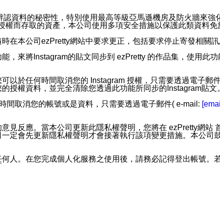
。
您個人辨認資料的秘密性，特別使用最高等級亞馬遜機房及防火牆來
失及未經授權而存取的資產，本公司使用多項安全措施以保護此類資料
在本公司ezPretty網站中要求更正，包括要求停止寄發相關
步功能，來將Instagram的貼文同步到 ezPretty 的作品集，使
步功能，您可以於任何時間取消您的 Instagram 授權，只需要
授權資料，並完全清除您透過此功能所同步的Instagram貼文
時間取消您的帳號或是資料，只需要透過電子郵件( e-mail:
[emai
應。當本公司更新此隱私權聲明，您將在 ezPretty網站 首頁
定會先更新隱私權聲明才會接著執行該項變更措施。本公司鼓勵您定
任何人。在您完成個人化服務之使用後，請務必記得登出帳號。
區。
並傳送或宣傳本網站各項服務之資料或電子郵件供您參考。您能
入本公司/本服務好友，您仍可接收到通知型訊息。
限，以廣告或其他目的的訊息皆不會被傳送。滿足以下三個條件