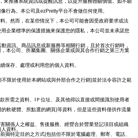
帳號，來推播系統資訊或提醒訊息，以提升服務體驗價值。如不願
行為。本公司及ezPretty平台不會做任何使用。
資料。然而，在某些情況下，本公司可能會因受政府要求或法
使用企業標準的保護措施來保護您的隱私，本公司並未承諾您
活動資訊、商品訊息或新服務等相關行銷，且於首次行銷時，
司，本公司、所屬集團、關係企業或與其合作行銷之第三方業
繼續保存、處理或利用您的個人資料。
但不限於使用於本網站或與外部合作之行銷)並於法令容許之範
或付款所需之資料、IＰ位址、及其他得以直接或間接識別使用者
用的軟硬體、所點選的網頁)等資料，但是這些資料僅供作流量
利害關係人之權益、售後服務、經營合於營業登記項目或組織
個人資料。
前揭特定目的之方式(包括但不限於電腦處理、郵寄、電話、