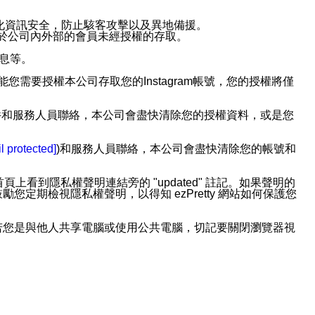
強化資訊安全，防止駭客攻擊以及異地備援。
免於公司內外部的會員未經授權的存取。
訊息等。
用此功能您需要授權本公司存取您的Instagram帳號，您的授權將僅
透過電子郵件和服務人員聯絡，本公司會盡快清除您的授權資料，或是您
。
l protected]
)和服務人員聯絡，本公司會盡快清除您的帳號和
上看到隱私權聲明連結旁的 "updated" 註記。如果聲明的
期檢視隱私權聲明，以得知 ezPretty 網站如何保護您
若您是與他人共享電腦或使用公共電腦，切記要關閉瀏覽器視
依照該資料或電子郵件所指示之方法、說明或功能連結，隨時
者，將可收到通知型訊息。