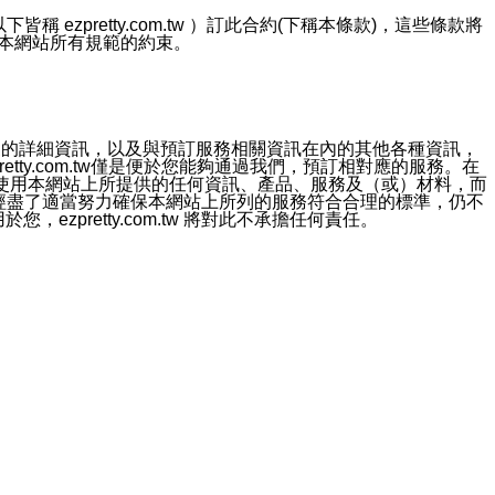
ezpretty.com.tw ）訂此合約(下稱本條款)，這些條款將
接受本網站所有規範的約束。
約店家的詳細資訊，以及與預訂服務相關資訊在內的其他各種資訊，
etty.com.tw僅是便於您能夠通過我們，預訂相對應的服務。在
對於因為使用本網站上所提供的任何資訊、產品、服務及（或）材料，而
m.tw 已經盡了適當努力確保本網站上所列的服務符合合理的標準，仍不
ezpretty.com.tw 將對此不承擔任何責任。
均應依誠實信用、平等互惠原則，共商解決之道。
力的法律責任。您理解使用本網站時及他人使用您的登錄資訊使用本