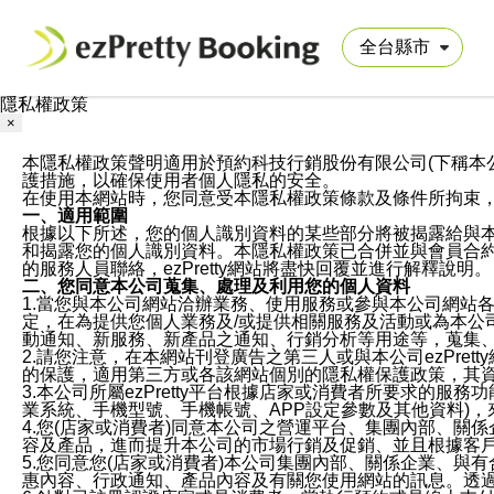
隱私權政策
×
本隱私權政策聲明適用於預約科技行銷股份有限公司(下稱本公司)於ezP
護措施，以確保使用者個人隱私的安全。
在使用本網站時，您同意受本隱私權政策條款及條件所拘束
一、適用範圍
根據以下所述，您的個人識別資料的某些部分將被揭露給與
和揭露您的個人識別資料。本隱私權政策已合併並與會員合約的
的服務人員聯絡，ezPretty網站將盡快回覆並進行解釋說明。
二、您同意本公司蒐集、處理及利用您的個人資料
1.當您與本公司網站洽辦業務、使用服務或參與本公司網站
定，在為提供您個人業務及/或提供相關服務及活動或為本
動通知、新服務、新產品之通知、行銷分析等用途等，蒐集
2.請您注意，在本網站刊登廣告之第三人或與本公司ezPr
的保護，適用第三方或各該網站個別的隱私權保護政策，其
3.本公司所屬ezPretty平台根據店家或消費者所要求的
業系統、手機型號、手機帳號、APP設定參數及其他資料)
4.您(店家或消費者)同意本公司之營運平台、集團內部、
容及產品，進而提升本公司的市場行銷及促銷、並且根據客
5.您同意您(店家或消費者)本公司集團內部、關係企業、
惠內容、行政通知、產品內容及有關您使用網站的訊息。透過