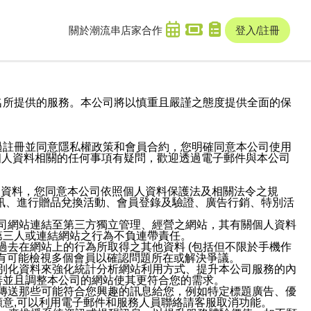
關於潮流串
店家合作
登入/註冊
域名及次級網域名所提供的服務。本公司將以慎重且嚴謹之態度提供全面的保
過註冊並同意隱私權政策和會員合約，您明確同意本公司使用
與個人資料相關的任何事項有疑問，歡迎透過電子郵件與本公司
人資料，您同意本公司依照個人資料保護法及相關法令之規
訊、進行贈品兌換活動、會員登錄及驗證、廣告行銷、特別活
本公司網站連結至第三方獨立管理、經營之網站，其有關個人資料
第三人或連結網站之行為不負連帶責任。
或過去在網站上的行為所取得之其他資料 (包括但不限於手機作
也有可能檢視多個會員以確認問題所在或解決爭議。
識別化資料來強化統計分析網站利用方式、提升本公司服務的內
善並且調整本公司的網站使其更符合您的需求。
並傳送那些可能符合您興趣的訊息給您，例如特定標題廣告、優
意,可以利用電子郵件和服務人員聯絡請客服取消功能。