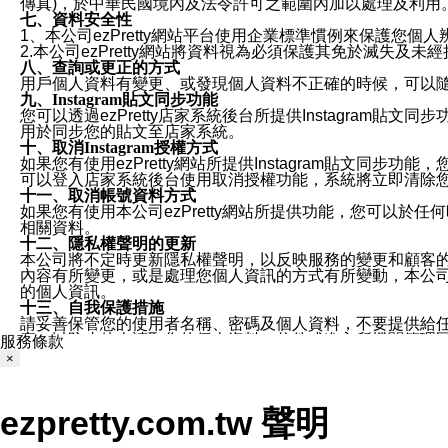
傳真)，於中華民國境內及法令許可之範圍內加以處理及利用
七、資料安全性
1、本公司ezPretty網站平台使用企業標準慣例來保護
2.本公司ezPretty網站將資料視為必須保護其免於滅
八、查詢或更正的方式
用戶個人資料有變更、或發現個人資料不正確的時候，可以隨時
九、Instagram貼文同步功能
您可以透過ezPretty店家系統後台所提供Instagram貼文同
用於同步您的貼文至店家系統。
十、取消Instagram授權方式
如果您有使用ezPretty網站所提供Instagram貼文同
可以登入店家系統後台使用取消授權功能，系統將立即清除您的
十一、取消帳號資料方式
如果您有使用本公司ezPretty網站所提供功能，您可以於任何
相關資料。
十二、隱私權聲明的更新
本公司將不定時更新隱私權聲明，以反映服務的變更和顧客的意見反
內容有所變更，或是處理您個人資訊的方式有所變動，本公司一
的個人資訊。
十三、自我保護措施
請妥善保管您的使用者名稱、密碼及個人資料，不要提供給
窗，以防止他人讀取您的個人資料、信件或進入所機關管理
服務條款
十四、傳送宣傳本站資訊或電子郵件之政策
×
您同意本公司網站，透過您所提供的郵件地址與您取得聯絡
停止接收這些資料或電子郵件。
十五、訊息通知
ezpretty.com.tw 聲明
本公司/本服務將以通知型訊息傳送重要訊息給您。即使未加
本公司/本服務傳送之通知型訊息以對您有效且重要的訊息為