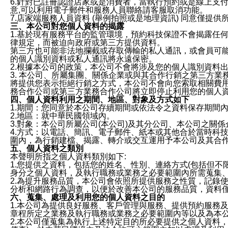
6.針對已註冊認證店家或是消費者，當執行預約或是線上支付
意,可以利用電子郵件和服務人員聯絡請客服取消功能。
7.店家端服務人員資料 (舉例拍照或是地理資訊) 同意僅提
三、本公司對您個人資料的揭露
1.基於現有服務平台的監管環境，預約科技保證不會揭露任
律規定，而被迫向政府或第三方提供資料。
第三方也可能非法地攔截或存取傳輸的私人通訊，或會員可
的個人識別資料或私人通訊將永遠保密。
2.根據本公司的政策，本公司不會將涉及您的個人識別資料
3. 本公司、所屬集團、關係企業或與其合作行銷之第三方
將提供您表示拒絕行銷之方式，本公司不會向您索取相關費
務合作公司或第三方業務合作公司將立即停止利用您的個人
四、個人資料利用之期間、地區、對象及方式如下
1.期間：您同意於本公司存續期間或依法令之資料保存期間
2.地區：就中華民國領域內。
3.對象：本公司所屬公司(本公司)及其分公司、本公司之關
4.方式：以電話、簡訊、電子郵件、紙本或其他合於當時科
圍內，為行銷建檔、揭露、轉介或交互運用予本公司及其合
五、個人資料之類別
本聲明所指之個人資料類別如下:
1.您提供之資料，包括您的姓名、性別、連絡方式(包括但不
身分之個人資料，及執行職務或業務之必要範圍內所需蒐集
2.為提升服務品質，本公司會依照所提供服務之性質，記錄
分析和網路行為調查，以便於改善本公司的服務品質，資料
六、蒐集、處理及利用您的個人資料之目的
1.本公司為提供良好服務、客戶管理與服務、提供預約服務
章程所定之業務及執行職務或業務之必要範圍內等以及為本
2.本公司僅蒐集為執行上述特定目的所必要提供之個人資料