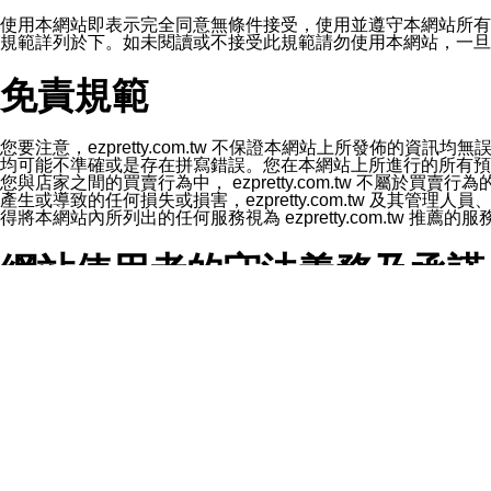
1.LINE 帳號設定的電話號碼與本公司/本服務所傳來的電話
2.該 LINE 帳號已在 LINE APP 設定中，同意接收通知型訊
使用本網站即表示完全同意無條件接受，使用並遵守本網站所有條款。您與
3.LINE 帳號未封鎖傳送訊息之 LINE 官方帳號。
規範詳列於下。如未閱讀或不接受此規範請勿使用本網站，一旦使用本
欲變更通知型訊息的設定，操作如下：
1.點選「主頁」＞「設定」
免責規範
2.點選「隱私設定」
3.點選「提供使用資料」
4.點選「LINE通知型訊息」
5.開關「接收LINE通知型訊息」
您要注意，ezpretty.com.tw 不保證本網站上所發佈
❗️關閉「接收通知型訊息」後，將不會接收到來自任何企業
均可能不準確或是存在拼寫錯誤。您在本網站上所進行的所有預訂服務均是與
您與店家之間的買賣行為中， ezpretty.com.tw 不
產生或導致的任何損失或損害，ezpretty.com.tw 及其管理
得將本網站內所列出的任何服務視為 ezpretty.com.tw 推
網站使用者的守法義務及承諾
本條款構成您與 ezPretty 間之有效契約。 本條款中如
年齡和責任
你向 ezpretty.com.tw您確認您已經達到使用本網站
網站時所產生的交易責任。