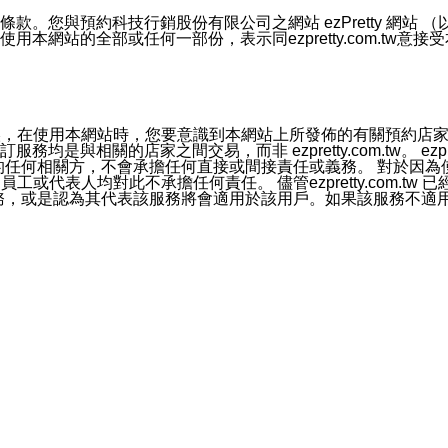
號碼比對相符。
息。
預約科技行銷股份有限公司之網站 ezPretty 網站 （以下皆稱 
網站的全部或任何一部份，表示同ezpretty.com.tw意
的資訊均無誤，在使用本網站時，您要意識到本網站上所發佈的有關預
官方帳號或認證官方帳號的通知型訊息。
相關的店家之間交易，而非 ezpretty.com.tw。 ezpr
屬於買賣行為的任何相關方，不會承擔任何直接或間接責任或義務。 
人員、員工或代表人均對此不承擔任何責任。 儘管ezpretty.co
薦的服務，或是認為其代表該服務將會適用於該用戶。如果該服務不適用於您，
有一部無效時，不影響其他條款之效力。 本條款如有未盡之處，雙方
的合法年齡。可以針對您在使用本網站時產生的任何責任，形成有約束