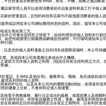
，平台營運需求將會使用 email，姓名，手機，授權之通訊
供所屬店家管理人員可以使用消費者的作品集資料和員工打卡個人圖像
何店家的營運資訊，且預約科技和店家均不能洩露消費者的個人
能濫用或誤用從本公司網站獲得的您的資料。因此，儘管本公司
出租或出售給第三方。
業務合作公司會在您同意之情形下，始得利用您的個人資料於行銷
用。如您拒絕接受行銷服務或嗣後欲拒絕時，均可隨時通知本公
資料行銷。
內，以及您的個人資料蒐集之目的消失或期限屆滿時，本公司得
係企業、其他與本公司有業務往來或合作之機構。
技之適當方式作個人資料之利用，(包括任何依法得利用之方式，
作對象。
限於電話、E-MAIL及地址等)、服務單位、職稱、為完成收款
、處理及利用的個人資料。
使用者的IP位址、以及在本公司內的瀏覽活動(例如，使用者所使
僅用於總量上分析，不會和特定個人相連繫。
及其他電子商務服務、履行法定或合約義務、保護當事人及相關
公司行銷等目的，依照各該服務之性質，蒐集、處理及利用您的
，並在前揭特定目的存續期間及法令規定之期間內，以有利於達成