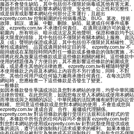
服器不會發生缺陷，其中包括但不僅限於病毒或其他有害元素。
對於那些可損害或影響本網站管理、安全性、公正性和完整性，
或是損害或影響本網站任何部分正常運行，且超出
ezpretty.com.tw 控制範圍的任何病毒感染、BUG、篡改、技術
故障、錯誤、遺漏、中斷、刪除、缺陷、延遲或任何事件或事
故，ezpretty.com.tw 不承擔任何責任。 在適用法律許可的最大
範圍內，所有明示、暗示或法定及其他聲明、保證和條款均予以
最大限度的排除，其中包括但不僅限於有關本網站上服務、資訊
及（或）聲明的保證或承諾，其中包括但不僅限於其精確性、完
整性或適銷性、品質或適用於特定目的等。 ezpretty.com.tw 不
能持續或在某階段時間內對任一條款或多條條款的強制實施，不
得將此視為放棄這些條款或是這些條款相關的權利。這些條款中
使用的標題僅為了方便目的，其不應影響這些條款的範圍或意
義，或是產生其他的法律效應。 ezpretty.com.tw有權隨時變更
本使用條款之內容及本網站上內容而不另行通知，同時，不對
您、其他任何用戶或任何協力廠商承擔任何責任。 在每次訪問
網站時，您應檢查一下這些條款是否發生了變更。
一般條款
如因本條款發生爭議或涉訟及您對本網站的使用，均受中華民國
法律所管轄。在此您同意，如因您每次登入本網站或使用本網站
而導致或與之相關的訴訟，中華民國的法院將擁有絕對的訴訟管
轄權。 您同意這些條款或是您對本網站的使用，不會造成您與
ezpretty.com.tw 達成合資、合作、雇傭或代理關係。
ezpretty.com.tw 對這些條款的履行受現行法規和法律程式的管
制，本條款中所包含的任何內容均不會損害 ezpretty.com.tw針
對您對本網站的使用或ezpretty.com.tw 針對此類使用提供或收
集的資訊，遵守法律強制執行請求或要求的權利。 如果本條款
中有任何部分被判定為無效或不可強制執行，其中包含但不僅限