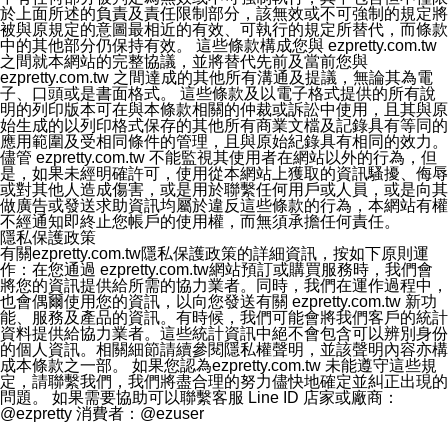
於上面所述的負責及責任限制部分，該無效或不可強制的規定將
被與原規定的意圖最相近的有效、可執行的規定所替代，而條款
中的其他部分仍保持有效。 這些條款構成您與 ezpretty.com.tw
之間就本網站的完整協議，並將替代先前及當前您與
ezpretty.com.tw 之間達成的其他所有溝通及提議，無論其為電
子、口頭或是書面格式。 這些條款及以電子格式提供的所有說
明的列印版本可在與本條款相關的仲裁或訴訟中使用，且其與原
始生成的以列印格式保存的其他所有商業文檔及記錄具有等同的
應用範圍及受相同條件的管理，且與原始紀錄具有相同的效力。
儘管 ezpretty.com.tw 不能監視其使用者在網站以外的行為，但
是，如果未經明確許可，使用從本網站上獲取的資訊騷擾、侮辱
或對其他人造成傷害，或是用於聯繫任何用戶或人員，或是向其
做廣告或發送求助資訊均屬於違反這些條款的行為，本網站有權
不經通知即終止您帳戶的使用權，而無須承擔任何責任。
隱私保護政策
有關ezpretty.com.tw隱私保護政策的詳細資訊，按如下原則運
作：在您通過 ezpretty.com.tw網站預訂或購買服務時，我們會
將您的資訊提供給所需的協力業者。同時，我們在運作過程中，
也會偶爾使用您的資訊，以向您發送有關 ezpretty.com.tw 新功
能、服務及產品的資訊。有時候，我們可能會將我們客戶的統計
資料提供給協力業者。這些統計資訊中絕不會包含可以辨別身份
的個人資訊。相關細節請續參閱隱私權聲明，並該聲明內容亦構
成本條款之一部。 如果您認為ezpretty.com.tw 未能遵守這些規
定，請聯繫我們，我們將盡合理的努力儘快地確定並糾正出現的
問題。 如果需要協助可以聯繫客服 Line ID 店家或廠商：
@ezpretty 消費者：@ezuser