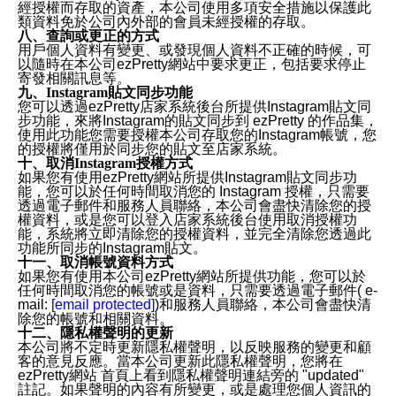
經授權而存取的資產，本公司使用多項安全措施以保護此
類資料免於公司內外部的會員未經授權的存取。
八、查詢或更正的方式
用戶個人資料有變更、或發現個人資料不正確的時候，可
以隨時在本公司ezPretty網站中要求更正，包括要求停止
寄發相關訊息等。
九、Instagram貼文同步功能
您可以透過ezPretty店家系統後台所提供Instagram貼文同
步功能，來將Instagram的貼文同步到 ezPretty 的作品集，
使用此功能您需要授權本公司存取您的Instagram帳號，您
的授權將僅用於同步您的貼文至店家系統。
十、取消Instagram授權方式
如果您有使用ezPretty網站所提供Instagram貼文同步功
能，您可以於任何時間取消您的 Instagram 授權，只需要
透過電子郵件和服務人員聯絡，本公司會盡快清除您的授
權資料，或是您可以登入店家系統後台使用取消授權功
能，系統將立即清除您的授權資料，並完全清除您透過此
功能所同步的Instagram貼文。
十一、取消帳號資料方式
如果您有使用本公司ezPretty網站所提供功能，您可以於
任何時間取消您的帳號或是資料，只需要透過電子郵件( e-
mail:
[email protected]
)和服務人員聯絡，本公司會盡快清
除您的帳號和相關資料。
十二、隱私權聲明的更新
本公司將不定時更新隱私權聲明，以反映服務的變更和顧
客的意見反應。當本公司更新此隱私權聲明，您將在
ezPretty網站 首頁上看到隱私權聲明連結旁的 "updated"
註記。如果聲明的內容有所變更，或是處理您個人資訊的