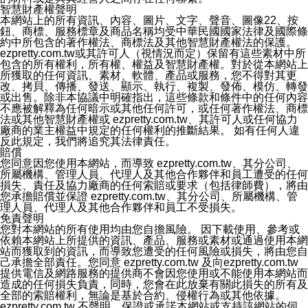
智慧財產權聲明
本網站上的所有資訊、內容、圖片、文字、聲音、圖像22、按
鈕、商標、服務標章及商品名稱均受中華民國國家法律及國際條
約中所包含的著作權法、商標法及其他智慧財產權法的保護。
ezpretty.com.tw或其許可人（視情況而定）保留有這些素材中所
包含的所有權利，所有權、權益及智慧財產權。對於從本網站上
所獲取的任何資訊、素材、軟體、產品或服務，您不得對其更
改、拷貝、傳播、發送、顯示、執行、複製、發佈、模仿、轉發
或出售。除非本協議中明確指出，這些條款和條件中的任何內容
不應被解釋為任何暗示或其他任何許可，或任何著作權法、商標
法或其他智慧財產權或 ezpretty.com.tw、其許可人或任何協力
廠商的業主權益中規定的任何權利的推斷結果。 如有任何人違
反此規定，我們將追究其法律責任。
賠償
您同意因您使用本網站，而導致 ezpretty.com.tw、其分公司、
所屬機構、管理人員、代理人及其他合作夥伴和員工遭受的任何
損失、責任及協力廠商的任何索賠或要求（包括律師費），將由
您承擔賠償並保證 ezpretty.com.tw、其分公司、所屬機構、管
理人員、代理人及其他合作夥伴和員工不受損失。
免責聲明
您對本網站的所有使用均由您自擔風險。 因下載使用、參考或
依賴本網站上所提供的資訊、產品、服務或素材或通過使用本網
站而獲取到的資訊，而導致您遭受的任何風險或損失，將由您自
己承擔全部責任。您同意 ezpretty.com.tw 及向ezpretty.com.tw
提供電信及網路服務的提供商不會因您使用或不能使用本網站而
造成的任何損失負責，同時，您會在此放棄有關此損失的所有及
全部的索賠權利，無論是基於合約、侵權行為或其他依據。
ezpretty.com.tw 不聲明、保證或承諾本網站或支持該網站的伺