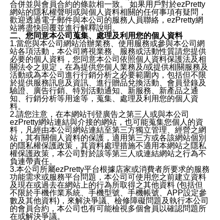
合併並與會員合約的條款相一致。 如果用戶對於ezPretty
網站的隱私權聲明或與個人資料相關的任何事項有疑問，
歡迎透過電子郵件與本公司的服務人員聯絡，ezPretty網
站將盡快回覆並進行解釋說明。
二、您同意本公司蒐集、處理及利用您的個人資料
1.當您與本公司網站洽辦業務、使用服務或參與本公司網
站各項活動，本公司將視業務、服務或活動性質請您提供
必要的個人資料，您同意本公司依照個人資料保護法及相
關法令之規定，在為提供您個人業務及/或提供相關服務及
活動或為本公司進行行銷分析之必要範圍內，包括但不限
於提供服務訊息及資訊、進行贈品兌換活動、會員登錄及
驗證、廣告行銷、特別活動通知、新服務、新產品之通
知、行銷分析等用途等，蒐集、處理及利用您的個人資
料。
2.請您注意，在本網站刊登廣告之第三人或與本公司
ezPretty網站連結與介接的網站，也可能蒐集您個人的資
料，凡經由本公司網站連結至第三方獨立管理、經營之網
站，其有關個人資料的保護，適用第三方或各該網站個別
的隱私權保護政策，其資料處理措施不適用本網站之隱私
權保護政策，本公司對於該等第三人或連結網站之行為不
負連帶責任。
3.本公司所屬ezPretty平台根據店家或消費者所要求的服務
功能需求或服務平台問題，本公司可使用您之前建立資料
及現在或過去在網站上的行為所取得之其他資料 (包括但
不限於手機作業系統、手機型號、手機帳號、APP設定參
數及其他資料)，來解決爭議、檢修障礙問題及執行本公司
的會員合約，本公司也有可能檢視多個會員以確認問題所
在或解決爭議。