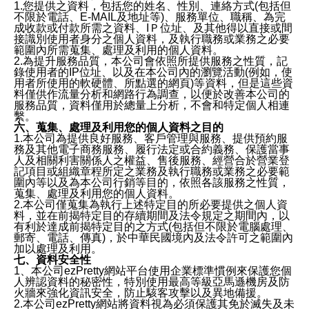
1.您提供之資料，包括您的姓名、性別、連絡方式(包括但
不限於電話、E-MAIL及地址等)、服務單位、職稱、為完
成收款或付款所需之資料、IＰ位址、及其他得以直接或間
接識別使用者身分之個人資料，及執行職務或業務之必要
範圍內所需蒐集、處理及利用的個人資料。
2.為提升服務品質，本公司會依照所提供服務之性質，記
錄使用者的IP位址、以及在本公司內的瀏覽活動(例如，使
用者所使用的軟硬體、所點選的網頁)等資料，但是這些資
料僅供作流量分析和網路行為調查，以便於改善本公司的
服務品質，資料僅用於總量上分析，不會和特定個人相連
繫。
六、蒐集、處理及利用您的個人資料之目的
1.本公司為提供良好服務、客戶管理與服務、提供預約服
務及其他電子商務服務、履行法定或合約義務、保護當事
人及相關利害關係人之權益、售後服務、經營合於營業登
記項目或組織章程所定之業務及執行職務或業務之必要範
圍內等以及為本公司行銷等目的，依照各該服務之性質，
蒐集、處理及利用您的個人資料。
2.本公司僅蒐集為執行上述特定目的所必要提供之個人資
料，並在前揭特定目的存續期間及法令規定之期間內，以
有利於達成前揭特定目的之方式(包括但不限於電腦處理、
郵寄、電話、傳真)，於中華民國境內及法令許可之範圍內
加以處理及利用。
七、資料安全性
1、本公司ezPretty網站平台使用企業標準慣例來保護您個
人辨認資料的秘密性，特別使用最高等級亞馬遜機房及防
火牆來強化資訊安全，防止駭客攻擊以及異地備援。
2.本公司ezPretty網站將資料視為必須保護其免於滅失及未