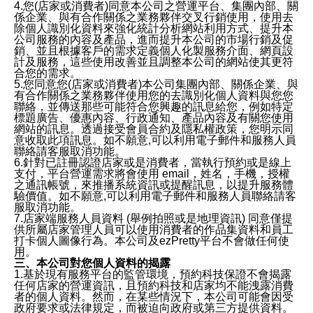
4.您(店家或消費者)同意本公司之營運平台、集團內部、關
係企業、與有合作關係之業務夥伴交叉行銷使用，使用去
除個人識別化資料來強化統計分析網站利用方式、提升本
公司服務的內容及產品，進而提升本公司的市場行銷及促
銷、並且根據客戶的需求定義個人化製服務介面、網頁設
計及服務，這些使用改善並且調整本公司的網站使其更符
合您的需求。
5.您同意您(店家或消費者)本公司集團內部、關係企業、與
有合作關係之業務夥伴使用您的去識別化個人資料與您您
聯絡，並傳送那些可能符合您興趣的訊息給您，例如特定
標題廣告、優惠內容、行政通知、產品內容及有關您使用
網站的訊息。透過接受會員合約及隱私權政策，您明示同
意收取此項訊息。如不願意,可以利用電子郵件和服務人員
聯絡請客服取消功能。
6.針對已註冊認證店家或是消費者，當執行預約或是線上
支付，平台營運需求將會使用 email，姓名，手機，授權
之通訊帳號，來推播系統資訊或提醒訊息，以提升服務體
驗價值。如不願意,可以利用電子郵件和服務人員聯絡請客
服取消功能。
7.店家端服務人員資料 (舉例拍照或是地理資訊) 同意僅提
供所屬店家管理人員可以使用消費者的作品集資料和員工
打卡個人圖像行為。本公司及ezPretty平台不會做任何使
用。
三、本公司對您個人資料的揭露
1.基於現有服務平台的監管環境，預約科技保證不會揭露
任何店家的營運資訊，且預約科技和店家均不能洩露消費
者的個人資料。然而，在某些情況下，本公司可能會因受
政府要求或法律規定，而被迫向政府或第三方提供資料。