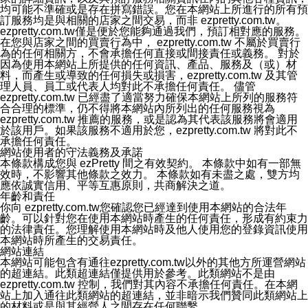
均可能不準確或是存在拼寫錯誤。您在本網站上所進行的所有預
訂服務均是與相關的店家之間交易，而非 ezpretty.com.tw。
ezpretty.com.tw僅是便於您能夠通過我們，預訂相對應的服務。
在您與店家之間的買賣行為中， ezpretty.com.tw 不屬於買賣行
為的任何相關方，不會承擔任何直接或間接責任或義務。 對於
因為使用本網站上所提供的任何資訊、產品、服務及（或）材
料，而產生或導致的任何損失或損害，ezpretty.com.tw 及其管
理人員、員工或代表人均對此不承擔任何責任。 儘管
ezpretty.com.tw 已經盡了適當努力確保本網站上所列的服務符
合合理的標準，仍不得將本網站內所列出的任何服務視為
ezpretty.com.tw 推薦的服務，或是認為其代表該服務將會適用
於該用戶。如果該服務不適用於您，ezpretty.com.tw 將對此不
承擔任何責任。
網站使用者的守法義務及承諾
本條款構成您與 ezPretty 間之有效契約。 本條款中如有一部無
效時，不影響其他條款之效力。 本條款如有未盡之處，雙方均
應依誠實信用、平等互惠原則，共商解決之道。
年齡和責任
你向 ezpretty.com.tw您確認您已經達到使用本網站的合法年
齡。可以針對您在使用本網站時產生的任何責任，形成有約束力
的法律責任。您理解使用本網站時及他人使用您的登錄資訊使用
本網站時所產生的交易責任。
網站連結
本網站可能包含有通往ezpretty.com.tw以外的其他方所運營網站
的超連結。此類超連結僅提供用於參考。此類網站不是由
ezpretty.com.tw 控制，我們對其內容不承擔任何責任。在本網
站上加入通往此類網站的超連結，並非暗示我們贊同此類網站上
的材料或是與其經營人之間存在任何聯繫。