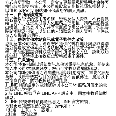
方式有所變動，本公司一定會先更新隱私權聲明才會接著
執行該項變更措施。本公司鼓勵您定期檢視隱私權聲明，
以得知 ezPretty 網站如何保護您的個人資訊。
十三、自我保護措施
請妥善保管您的使用者名稱、密碼及個人資料，不要提供
給任何人。在您完成個人化服務之使用後，請務必記得登
出帳號。若您是與他人共享電腦或使用公共電腦，切記要
關閉瀏覽器視窗，以防止他人讀取您的個人資料、信件或
進入所機關管理區。
十四、傳送宣傳本站資訊或電子郵件之政策
您同意本公司網站，透過您所提供的郵件地址與您取得聯
絡並傳送或宣傳本網站各項服務之資料或電子郵件供您參
考。您能依照該資料或電子郵件所指示之方法、說明或功
能連結，隨時停止接收這些資料或電子郵件。
十五、訊息通知
本公司/本服務將以通知型訊息傳送重要訊息給您。即使未
加入本公司/本服務好友，您仍可接收到通知型訊息。
本公司/本服務傳送之通知型訊息以對您有效且重要的訊息
為限，以廣告或其他目的的訊息皆不會被傳送。滿足以下
三個條件者，將可收到通知型訊息。
1.LINE 帳號設定的電話號碼與本公司/本服務所傳來的電
話號碼比對相符。
2.該 LINE 帳號已在 LINE APP 設定中，同意接收通知型
訊息。
3.LINE 帳號未封鎖傳送訊息之 LINE 官方帳號。
欲變更通知型訊息的設定，操作如下：
1.點選「主頁」＞「設定」
2.點選「隱私設定」