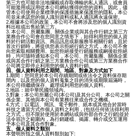
第三方也可能非法地攔截或存取傳輸的私人通訊，或會員
可能濫用或誤用從本公司網站獲得的您的資料。因此，儘
管本公司使用企業標準的保護措施來保護您的隱私，本公
司並未承諾您的個人識別資料或私人通訊將永遠保密。
2.根據本公司的政策，本公司不會將涉及您的個人識別資
料出租或出售給第三方。
3. 本公司、所屬集團、關係企業或與其合作行銷之第三方
業務合作公司會在您同意之情形下，始得利用您的個人資
料於行銷活動資訊、商品訊息或新服務等相關行銷，且於
首次行銷時，將提供您表示拒絕行銷之方式，本公司不會
向您索取相關費用。如您拒絕接受行銷服務或嗣後欲拒絕
時，均可隨時通知本公司，本公司、所屬集團、關係企業
或與其合作行銷之第三方業務合作公司或第三方業務合作
公司將立即停止利用您的個人資料行銷。
四、個人資料利用之期間、地區、對象及方式如下
1.期間：您同意於本公司存續期間或依法令之資料保存期
間內，以及您的個人資料蒐集之目的消失或期限屆滿時，
本公司得繼續保存、處理或利用您的個人資料。
2.地區：就中華民國領域內。
3.對象：本公司所屬公司(本公司)及其分公司、本公司之關
係企業、其他與本公司有業務往來或合作之機構。
4.方式：以電話、簡訊、電子郵件、紙本或其他合於當時
科技之適當方式作個人資料之利用，(包括任何依法得利用
之方式，但不限於使用於本網站或與外部合作之行銷)並於
法令容許之範圍內，為行銷建檔、揭露、轉介或交互運用
予本公司及其合作對象。
五、個人資料之類別
本聲明所指之個人資料類別如下: