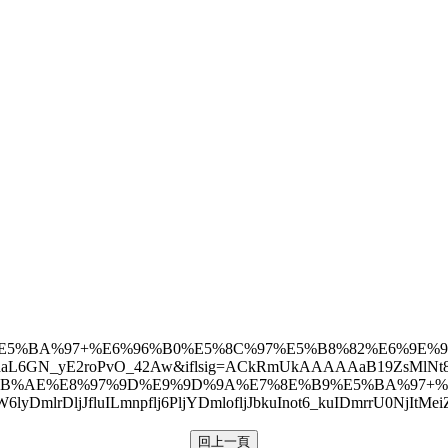
5%BA%97+%E6%96%B0%E5%8C%97%E5%B8%82%E6%9E%97
m8daL6GN_yE2roPvO_42Aw&iflsig=ACkRmUkAAAAAaB19ZsMlN
9%AB%AE%E8%97%9D%E9%9D%9A%E7%8E%B9%E5%BA%97+
ueW6lyDmlrDljJfluILmnpflj6PljYDmlofljJbkuInot6_kuID
回上一頁