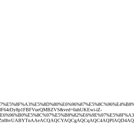
%E5%8F%A3%E5%8D%80%E6%96%87%E5%8C%96%E4%B8%
t8F64rDy8p1FBFVueQMBZVS&ved=0ahUKEwi-iZ-
%E6%96%B0%E5%8C%97%E5%B8%82%E6%9E%97%E5%8F%A
mrrU0NjItMeiZn0hvUABYTnAAeACQAQCYAQCgAQCqAQC4AQPIA