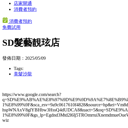
店家開通
消費者預約
消費者預約
免費試用
SD髮藝靚玹店
發佈日期：2025/05/09
Tags:
美髮沙龍
https://www.google.com/search?
q=SD%E9%AB%AE%E8%97%9D%E9%9D%9A%E7%8E%B9%E
1%E8%99%9F&sca_esv=9a9c0617610f4828&source=hp&ei=V
hspWNAxV8glYBHbw3HssQ4dUDCA8&uact=5&oq=SD%E
1%E8%99%9F&gs_lp=Egdnd3Mtd2l6Ij5TROmrruiXnemdmueO
wiz