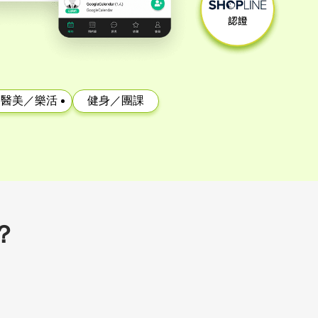
醫美／樂活
健身／團課
？