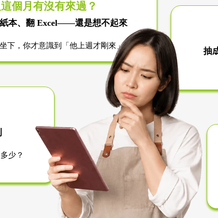
人這個月有沒有來過？
紙本、翻 Excel
——還是想不起來
坐下，你才意識到「他上週才剛來」
抽
？
到
剩多少？