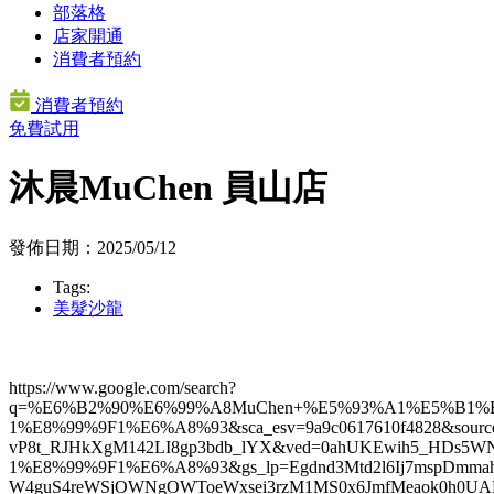
部落格
店家開通
消費者預約
消費者預約
免費試用
沐晨MuChen 員山店
發佈日期：2025/05/12
Tags:
美髮沙龍
https://www.google.com/search?
q=%E6%B2%90%E6%99%A8MuChen+%E5%93%A1%E5%B1
1%E8%99%9F1%E6%A8%93&sca_esv=9a9c0617610f4828&sourc
vP8t_RJHkXgM142LI8gp3bdb_lYX&ved=0ahUKEwih5_
1%E8%99%9F1%E6%A8%93&gs_lp=Egdnd3Mtd2l6Ij7mspDmm
W4guS4reWSjOWNgOWToeWxsei3rzM1MS0x6JmfMeaok0