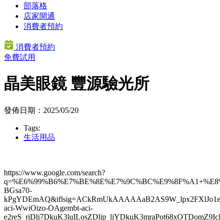
部落格
店家開通
消費者預約
消費者預約
免費試用
晶美眼鏡 豐源驗光所
發佈日期：2025/05/20
Tags:
生活用品
https://www.google.com/search?
q=%E6%99%B6%E7%BE%8E%E7%9C%BC%E9%8F%A1+%E8%
BGsa70-
kPgYDEmAQ&iflsig=ACkRmUkAAAAAaB2AS9W_lpx2FXl
aci-WwiOizo-OAgembt-aci-
e2reS_riDlj7DkuK3luILosZDljp_ljYDkuK3mraPot68xOTD