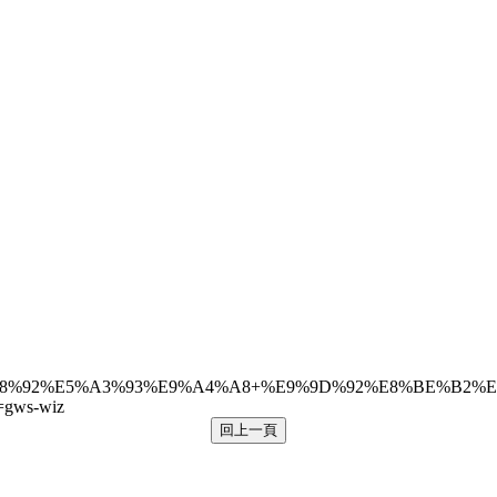
2%E5%A3%93%E9%A4%A8+%E9%9D%92%E8%BE%B2%E8%B7%AF
gws-wiz
回上一頁