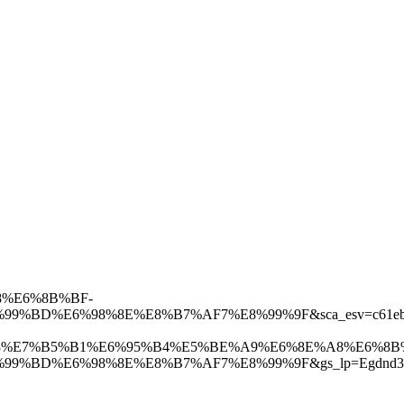
8%E6%8B%BF-
6%98%8E%E8%B7%AF7%E8%99%9F&sca_esv=c61ebc1baa0f
%B3%E7%B5%B1%E6%95%B4%E5%BE%A9%E6%8E%A8%E6%8B
6%98%8E%E8%B7%AF7%E8%99%9F&gs_lp=Egdnd3Mtd2l6Ik