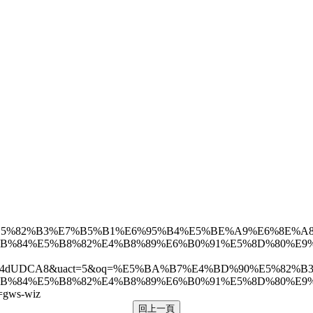
D%90%E5%82%B3%E7%B5%B1%E6%95%B4%E5%BE%A9%E6%8E%A
%E5%B8%82%E4%B8%89%E6%B0%91%E5%8D%80%E9%99%BD%E
I4Q4dUDCA8&uact=5&oq=%E5%BA%B7%E4%BD%90%E5%82
%E5%B8%82%E4%B8%89%E6%B0%91%E5%8D%80%E9%99%BD%E
gws-wiz
回上一頁