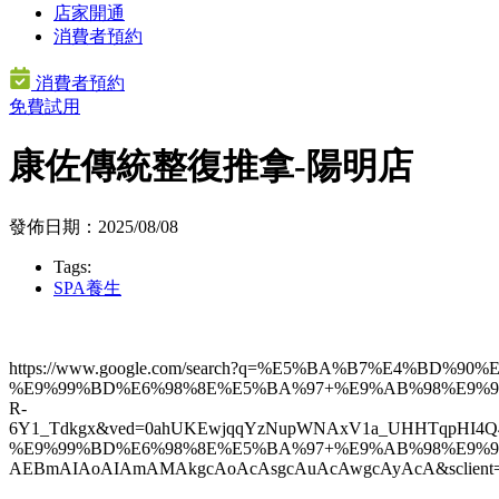
店家開通
消費者預約
消費者預約
免費試用
康佐傳統整復推拿-陽明店
發佈日期：2025/08/08
Tags:
SPA養生
https://www.google.com/search?q=%E5%BA%B7%E4%B
%E9%99%BD%E6%98%8E%E5%BA%97+%E9%AB%98%E9%9B%84
R-
6Y1_Tdkgx&ved=0ahUKEwjqqYzNupWNAxV1a_UHHTqpH
%E9%99%BD%E6%98%8E%E5%BA%97+%E9%AB%98%E9%9B%84
AEBmAIAoAIAmAMAkgcAoAcAsgcAuAcAwgcAyAcA&sclient=