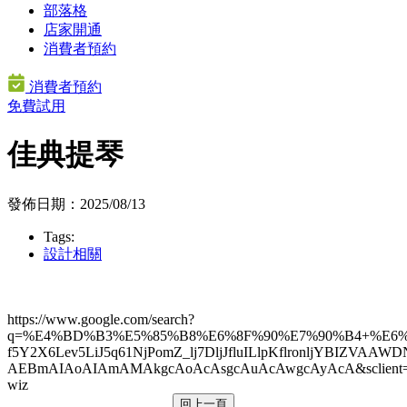
部落格
店家開通
消費者預約
消費者預約
免費試用
佳典提琴
發佈日期：2025/08/13
Tags:
設計相關
https://www.google.com/search?
q=%E4%BD%B3%E5%85%B8%E6%8F%90%E7%90%B4+%E6%BF
f5Y2X6Lev5LiJ5q61NjPomZ_lj7DljJfluILlpKflronljYBI
AEBmAIAoAIAmAMAkgcAoAcAsgcAuAcAwgcAyAcA&sclient=
wiz
回上一頁