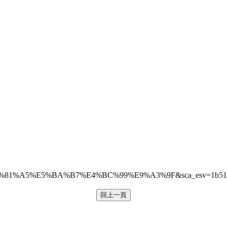
A5%E5%BA%B7%E4%BC%99%E9%A3%9F&sca_esv=1b51b42176
回上一頁