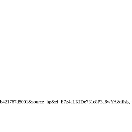
7d5001&source=hp&ei=E7z4aLKIDe731e8P3a6wYA&iflsi