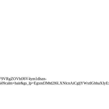
LV9VRgZOVhfJ6V4ym1dlszn-
ct=5&oq=%09calm+hair&gs_lp=Egxnd3Mtd2l6LXNlcnAiC