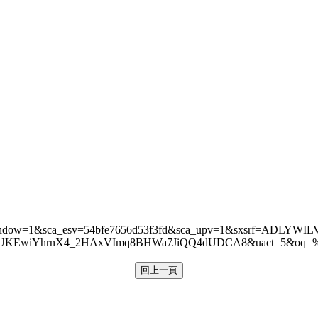
window=1&sca_esv=54bfe7656d53f3fd&sca_upv=1&sxsrf=ADLYWI
&ved=0ahUKEwiYhrnX4_2HAxVImq8BHWa7JiQQ4dUDCA8&ua
回上一頁