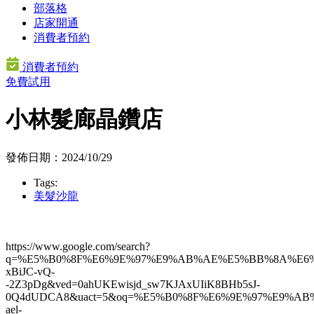
部落格
店家開通
消費者預約
消費者預約
免費試用
小林髮廊晶鑽店
發佈日期：2024/10/29
Tags:
美髮沙龍
https://www.google.com/search?
q=%E5%B0%8F%E6%9E%97%E9%AB%AE%E5%BB%8A%E6%99%
xBiJC-vQ-
-2Z3pDg&ved=0ahUKEwisjd_sw7KJAxUIiK8BHb5sJ-
0Q4dUDCA8&uact=5&oq=%E5%B0%8F%E6%9E%97%E9%AB
ael-