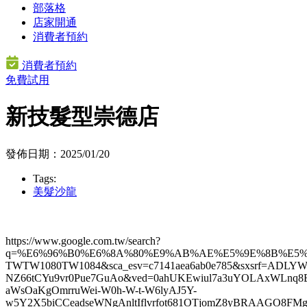
部落格
店家開通
消費者預約
消費者預約
免費試用
新技髮型崇德店
發佈日期：2025/01/20
Tags:
美髮沙龍
https://www.google.com.tw/search?
q=%E6%96%B0%E6%8A%80%E9%AB%AE%E5%9E%8B%E5%B
TWTW1080TW1084&sca_esv=c7141aea6ab0e785&sxsrf=ADLY
NZ66tCYu9vr0Pue7GuAo&ved=0ahUKEwiul7a3uYOLAxW
aWsOaKgOmrruWei-W0h-W-t-W6lyAJ5Y-
w5Y2X5biCCeadseWNgAnltIflvrfot681OTjomZ8yBRAA