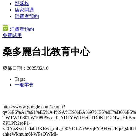
部落格
店家開通
消費者預約
消費者預約
免費試用
桑多麗台北教育中心
發佈日期：2025/02/10
Tags:
一般零售
https://www.google.com/search?
q=%E6%A1%91%E5%A4%9A%E9%BA%97%E5%8F%B0%E5%8
TWTW1080TW1080&sxsrf=ADLYWIJHzGTD9KkfGDfw_HbBocR
ZPLPR2roP1-
za0Ao&ved=0ahUKEwi_mL_O0YOLAxWzqFYBHVe2FqoQ
ahkeWkmum6l-WPsOWMl-