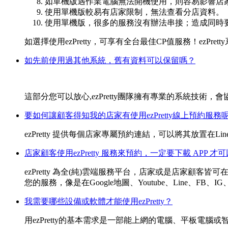
如單機版遇作業電腦無法開機使用，則容易影響店
使用單機版較易有店家限制，無法查看分店資料。
使用單機版，很多的服務沒有辦法串接；造成同時
如選擇使用ezPretty，可享有全台最佳CP值服務！ez
如先前使用過其他系統，舊有資料可以保留嗎？
這部分您可以放心,ezPretty團隊擁有專業的系統技
要如何讓顧客得知我的店家有使用ezPretty線上預約服務
ezPretty 提供每個店家專屬預約連結，可以將其放置在
店家顧客使用ezPretty 服務來預約，一定要下載 APP 才
ezPretty 為全(純)雲端服務平台，店家或是店家
您的服務，像是在Google地圖、Youtube、Line、FB、
我需要哪些設備或軟體才能使用ezPretty？
用ezPretty的基本需求是一部能上網的電腦、平板電腦