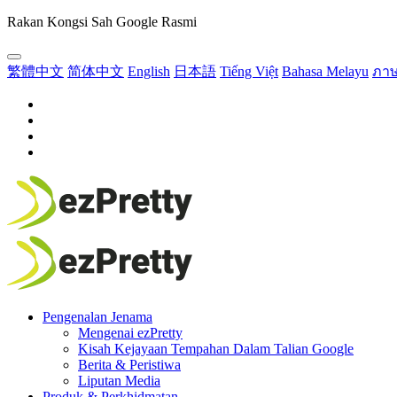
Rakan Kongsi Sah Google Rasmi
繁體中文
简体中文
English
日本語
Tiếng Việt
Bahasa Melayu
ภา
Pengenalan Jenama
Mengenai ezPretty
Kisah Kejayaan Tempahan Dalam Talian Google
Berita & Peristiwa
Liputan Media
Produk & Perkhidmatan