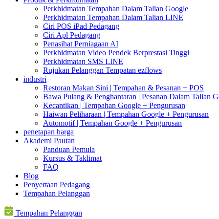
Perkhidmatan Tempahan Dalam Talian Google
Perkhidmatan Tempahan Dalam Talian LINE
Ciri POS iPad Pedagang
Ciri Apl Pedagang
Penasihat Perniagaan AI
Perkhidmatan Video Pendek Berprestasi Tinggi
Perkhidmatan SMS LINE
Rujukan Pelanggan Tempatan ezflows
industri
Restoran Makan Sini | Tempahan & Pesanan + POS
Bawa Pulang & Penghantaran | Pesanan Dalam Talian G
Kecantikan | Tempahan Google + Pengurusan
Haiwan Peliharaan | Tempahan Google + Pengurusan
Automotif | Tempahan Google + Pengurusan
penetapan harga
Akademi Pautan
Panduan Pemula
Kursus & Taklimat
FAQ
Blog
Penyertaan Pedagang
Tempahan Pelanggan
Tempahan Pelanggan