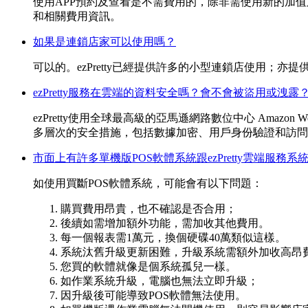
使用APP預約及查看是不需費用的，除非需使用新的加
和相關費用資訊。
如果是連鎖店家可以使用嗎？
可以的。ezPretty已經提供許多的小型連鎖店使用；
ezPretty服務在雲端的資料安全嗎？會不會被盜用或洩露
ezPretty使用全球最高級的亞馬遜網路數位中心 Amazo
多層次的安全措施，包括數據加密、用戶身份驗證和訪問
市面上有許多單機版POS軟體系統跟ezPretty雲端服務
如使用買斷POS軟體系統，可能會有以下問題：
購買費用昂貴，也不確認是否合用；
後續如需增加額外功能，需加收其他費用。
每一個報表需1萬元，換個硬碟40萬類似這樣。
系統汰舊升級更新困難，升級系統需額外加收高昂
您買的軟體就像是個系統孤兒一樣。
如作業系統升級，電腦也無法立即升級；
因升級後可能導致POS軟體無法使用。