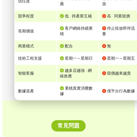
信任度
薦
放
競爭程度
低 · 跨產業互補
高 · 同業競價
客戶網絡持續累
停止投放即停流
長期價值
積
量
商業模式
配合
無
技術工程支援
星期一～星期日
星期一～星期五
越多店越強 · 網
智能客服
競價越來越貴
絡效應
累積真實消費數
數據資產
僅平台行為數據
據
常見問題