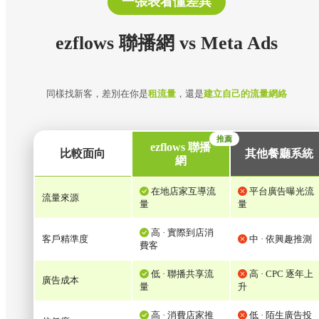
一張表看懂差異
ezflows 聯播網 vs Meta Ads
同樣找新客，差別在你是
租流量
，還是
建立自己的流量網絡
推薦
ezflows 聯播
比較面向
其他餐廳系統
網
在地店家互導流
平台廣告曝光流
流量來源
量
量
高 · 實際到店消
客戶精準度
中 · 依興趣推測
費客
低 · 聯播共享流
高 · CPC 逐年上
廣告成本
量
升
高 · 消費店家推
低 · 陌生廣告投