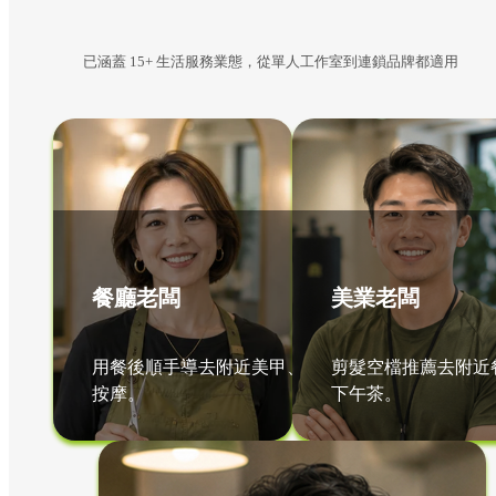
已涵蓋 15+ 生活服務業態，從單人工作室到連鎖品牌都適用
餐廳老闆
美業老闆
用餐後順手導去附近美甲、
剪髮空檔推薦去附近
按摩。
下午茶。