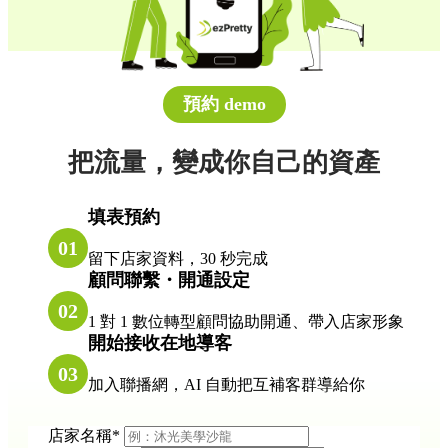
預約 demo
把流量，變成你自己的資產
填表預約
01
留下店家資料，30 秒完成
顧問聯繫・開通設定
02
1 對 1 數位轉型顧問協助開通、帶入店家形象
開始接收在地導客
03
加入聯播網，AI 自動把互補客群導給你
店家名稱
*