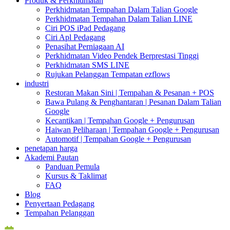
Produk & Perkhidmatan
Perkhidmatan Tempahan Dalam Talian Google
Perkhidmatan Tempahan Dalam Talian LINE
Ciri POS iPad Pedagang
Ciri Apl Pedagang
Penasihat Perniagaan AI
Perkhidmatan Video Pendek Berprestasi Tinggi
Perkhidmatan SMS LINE
Rujukan Pelanggan Tempatan ezflows
industri
Restoran Makan Sini | Tempahan & Pesanan + POS
Bawa Pulang & Penghantaran | Pesanan Dalam Talian
Google
Kecantikan | Tempahan Google + Pengurusan
Haiwan Peliharaan | Tempahan Google + Pengurusan
Automotif | Tempahan Google + Pengurusan
penetapan harga
Akademi Pautan
Panduan Pemula
Kursus & Taklimat
FAQ
Blog
Penyertaan Pedagang
Tempahan Pelanggan