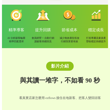
精準導客
提升回購
節省成本
穩定成長
AI 分析顧客輪廓
會員經營 + 自動行銷
減少無效廣告投放
打造專屬流量資產
精準匹配需求
讓顧客持續回流
行銷預算更有效
營收穩定持續提升
影片介紹
與其讀一堆字，不如看 90 秒
看真實店家怎麼用 ezflows 接住在地新客、把客人變回頭客