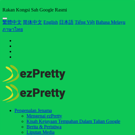
Rakan Kongsi Sah Google Rasmi
繁體中文
简体中文
English
日本語
Tiếng Việt
Bahasa Melayu
ภาษาไทย
Pengenalan Jenama
Mengenai ezPretty
Kisah Kejayaan Tempahan Dalam Talian Google
Berita & Peristiwa
Liputan Media