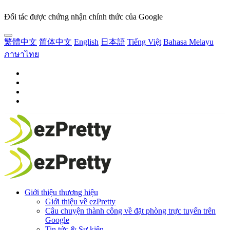
Đối tác được chứng nhận chính thức của Google
繁體中文
简体中文
English
日本語
Tiếng Việt
Bahasa Melayu
ภาษาไทย
Giới thiệu thương hiệu
Giới thiệu về ezPretty
Câu chuyện thành công về đặt phòng trực tuyến trên
Google
Tin tức & Sự kiện