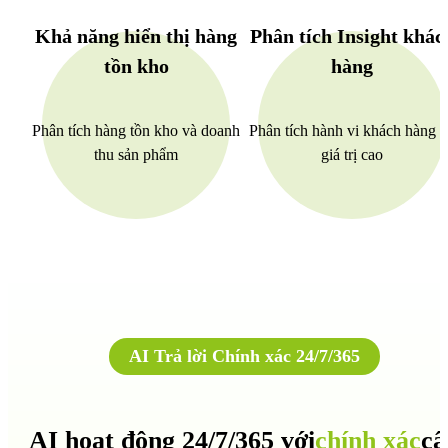
Khả năng hiển thị hàng
Phân tích Insight khác
tồn kho
hàng
Phân tích hàng tồn kho và doanh
Phân tích hành vi khách hàng 
thu sản phẩm
giá trị cao
AI Trả lời Chính xác 24/7/365
AI hoạt động 24/7/365 với
chính xác
câ