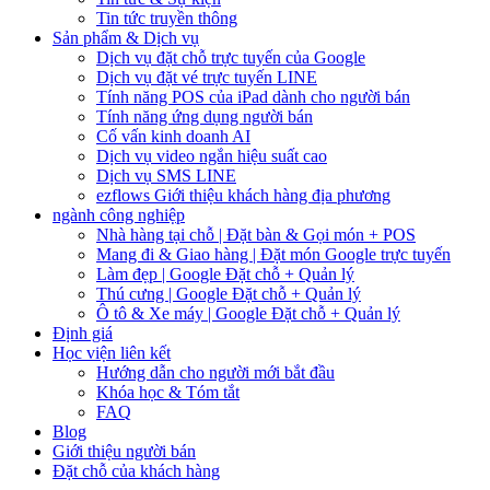
Tin tức truyền thông
Sản phẩm & Dịch vụ
Dịch vụ đặt chỗ trực tuyến của Google
Dịch vụ đặt vé trực tuyến LINE
Tính năng POS của iPad dành cho người bán
Tính năng ứng dụng người bán
Cố vấn kinh doanh AI
Dịch vụ video ngắn hiệu suất cao
Dịch vụ SMS LINE
ezflows Giới thiệu khách hàng địa phương
ngành công nghiệp
Nhà hàng tại chỗ | Đặt bàn & Gọi món + POS
Mang đi & Giao hàng | Đặt món Google trực tuyến
Làm đẹp | Google Đặt chỗ + Quản lý
Thú cưng | Google Đặt chỗ + Quản lý
Ô tô & Xe máy | Google Đặt chỗ + Quản lý
Định giá
Học viện liên kết
Hướng dẫn cho người mới bắt đầu
Khóa học & Tóm tắt
FAQ
Blog
Giới thiệu người bán
Đặt chỗ của khách hàng