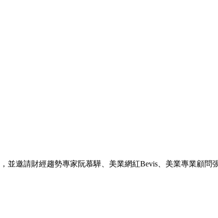
並邀請財經趨勢專家阮慕驊、美業網紅Bevis、美業專業顧問張瑞欽以
。