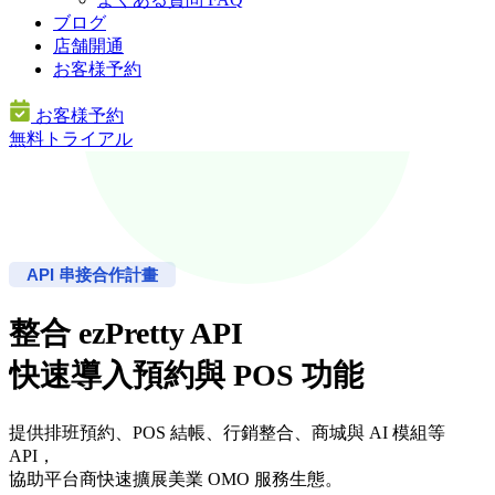
ブログ
店舗開通
お客様予約
お客様予約
無料トライアル
API 串接合作計畫
整合 ezPretty API
快速導入預約與 POS 功能
提供排班預約、POS 結帳、行銷整合、商城與 AI 模組等
API，
協助平台商快速擴展美業 OMO 服務生態。