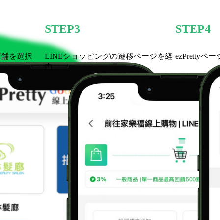
STEP3
STEP4
店舗を選択
LINEショッピングの遷移ページを経
ezPretty
由