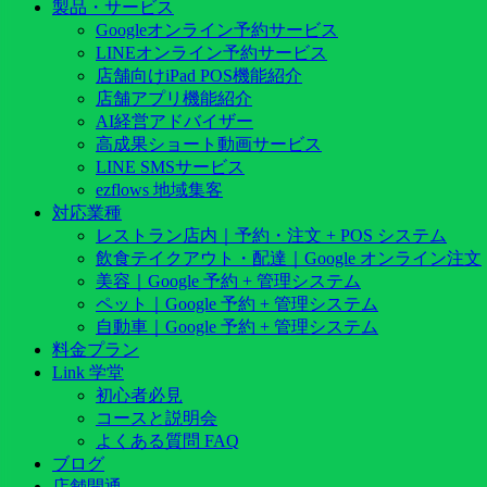
製品・サービス
Googleオンライン予約サービス
LINEオンライン予約サービス
店舗向けiPad POS機能紹介
店舗アプリ機能紹介
AI経営アドバイザー
高成果ショート動画サービス
LINE SMSサービス
ezflows 地域集客
対応業種
レストラン店内｜予約・注文 + POS システム
飲食テイクアウト・配達｜Google オンライン注文
美容｜Google 予約 + 管理システム
ペット｜Google 予約 + 管理システム
自動車｜Google 予約 + 管理システム
料金プラン
Link 学堂
初心者必見
コースと説明会
よくある質問 FAQ
ブログ
店舗開通