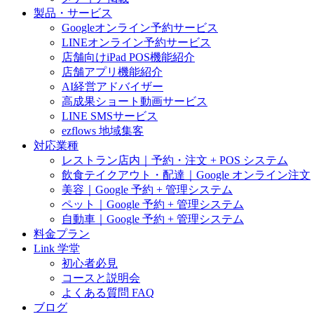
製品・サービス
Googleオンライン予約サービス
LINEオンライン予約サービス
店舗向けiPad POS機能紹介
店舗アプリ機能紹介
AI経営アドバイザー
高成果ショート動画サービス
LINE SMSサービス
ezflows 地域集客
対応業種
レストラン店内｜予約・注文 + POS システム
飲食テイクアウト・配達｜Google オンライン注文
美容｜Google 予約 + 管理システム
ペット｜Google 予約 + 管理システム
自動車｜Google 予約 + 管理システム
料金プラン
Link 学堂
初心者必見
コースと説明会
よくある質問 FAQ
ブログ