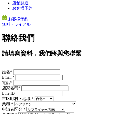
店舗開通
お客様予約
お客様予約
無料トライアル
聯絡我們
請填寫資料，我們將與您聯繫
姓名
*
Email
*
電話
*
店家名稱
*
Line ID
市区町村・地域 *
業種 *
申請者区分 *