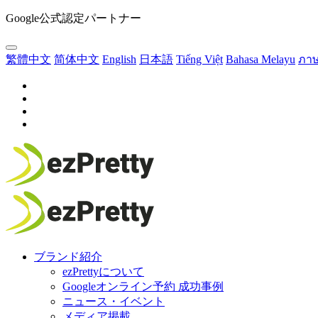
Google公式認定パートナー
繁體中文
简体中文
English
日本語
Tiếng Việt
Bahasa Melayu
ภา
ブランド紹介
ezPrettyについて
Googleオンライン予約 成功事例
ニュース・イベント
メディア掲載